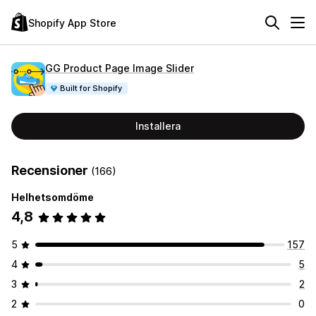
Shopify App Store
GG Product Page Image Slider
Built for Shopify
Installera
Recensioner
(166)
Helhetsomdöme
4,8
5
157
4
5
3
2
2
0