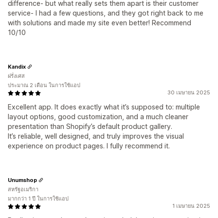
difference- but what really sets them apart is their customer
service- I had a few questions, and they got right back to me
with solutions and made my site even better! Recommend
10/10
Kandix
ฝรั่งเศส
ประมาณ 2 เดือน ในการใช้แอป
30 เมษายน 2025
Excellent app. It does exactly what it’s supposed to: multiple
layout options, good customization, and a much cleaner
presentation than Shopify’s default product gallery.
It’s reliable, well designed, and truly improves the visual
experience on product pages. I fully recommend it.
Unumshop
สหรัฐอเมริกา
มากกว่า 1 ปี ในการใช้แอป
1 เมษายน 2025