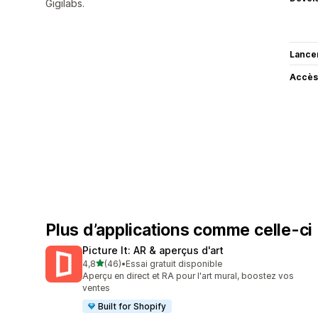
Gigilabs.
Lance
Accès
Plus d’applications comme celle-ci
Picture It: AR & aperçus d'art
étoile(s) sur 5
4,8
(46)
•
Essai gratuit disponible
46 avis au total
Aperçu en direct et RA pour l'art mural, boostez vos
ventes
Built for Shopify