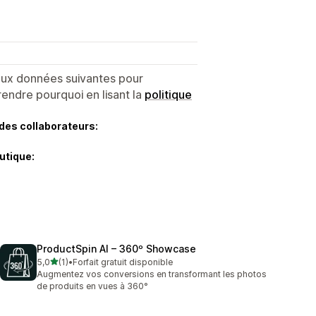
 aux données suivantes pour
endre pourquoi en lisant la
politique
des collaborateurs:
utique:
ProductSpin AI – 360º Showcase
étoile(s) sur 5
5,0
(1)
•
Forfait gratuit disponible
1 avis au total
Augmentez vos conversions en transformant les photos
de produits en vues à 360°