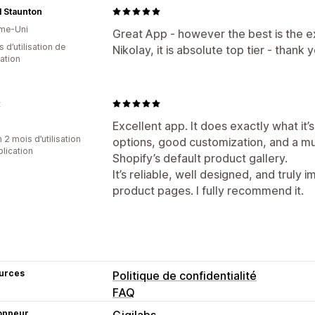
al Staunton
me-Uni
Great App - however the best is the 
 d’utilisation de
Nikolay, it is absolute top tier - thank 
cation
x
Excellent app. It does exactly what it’
 2 mois d’utilisation
options, good customization, and a m
plication
Shopify’s default product gallery.
It’s reliable, well designed, and truly
product pages. I fully recommend it.
urces
Politique de confidentialité
FAQ
oppeur
Gigilabs