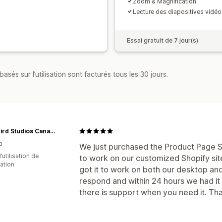
Zoom & Magnification
Lecture des diapositives vidéo
Essai gratuit de 7 jour(s)
asés sur l’utilisation sont facturés tous les 30 jours.
Blackbird Studios Canada
a
We just purchased the Product Page Sl
d’utilisation de
to work on our customized Shopify site.
cation
got it to work on both our desktop and
respond and within 24 hours we had it o
there is support when you need it. Than