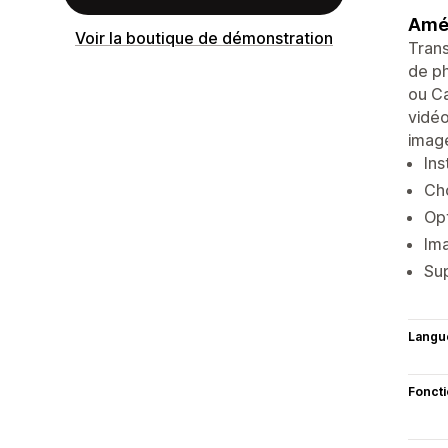
Amél
Voir la boutique de démonstration
Trans
de ph
ou Ca
vidéo
image
Ins
Cho
Opt
Ima
Sup
Langu
Fonct