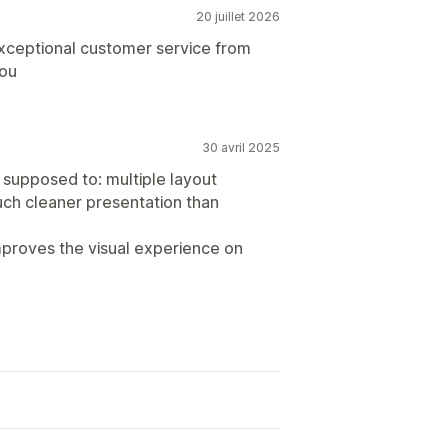
20 juillet 2026
exceptional customer service from
you
30 avril 2025
s supposed to: multiple layout
uch cleaner presentation than
 improves the visual experience on