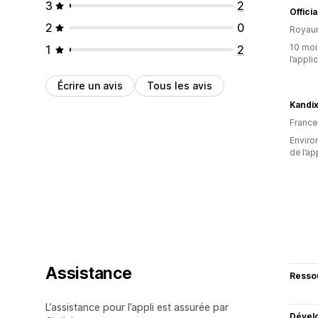
3
2
Offici
2
0
Royau
10 mois
1
2
l’appli
Écrire un avis
Tous les avis
Kandi
France
Environ
de l’ap
Assistance
Resso
L’assistance pour l’appli est assurée par
Dével