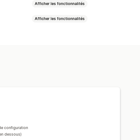
Afficher les fonctionnalités
Afficher les fonctionnalités
o
se intégrée
Zoom
sées
Redimensionnement d’image
e
Effets de survol
ages
Couleur
Vidéos
e configuration
 en dessous)