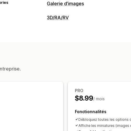
ories
Galerie d’images
Types de galeries
3D/RA/RV
Carrousel
Lightbox
Carrousel
Vidé
Visualisation
Personnalisation
Modèles 3D
Vues à 360 °
Visionneu
Styles personnalisés
CSS personnali
Personnalisation
Protection de l’image
Zoom sur imag
Logique conditionnelle
Variantes
Im
Optimisation pour le format mobile
ntreprise.
PRO
$8.99
/ mois
Fonctionnalités
Débloquez toutes les options d
Affiche les miniatures (images