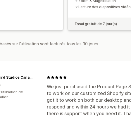
Zoom & Magnification
Lecture des diapositives vidéo
Essai gratuit de 7 jour(s)
asés sur l’utilisation sont facturés tous les 30 jours.
Blackbird Studios Canada
a
We just purchased the Product Page Sl
d’utilisation de
to work on our customized Shopify site.
cation
got it to work on both our desktop and
respond and within 24 hours we had it o
there is support when you need it. Than