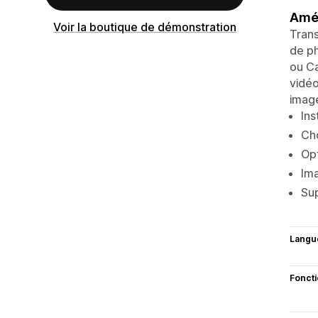
Amél
Voir la boutique de démonstration
Trans
de ph
ou Ca
vidéo
image
Ins
Cho
Opt
Ima
Sup
Langu
Fonct