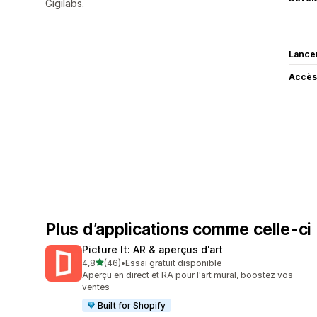
Gigilabs.
Lance
Accès
Plus d’applications comme celle-ci
Picture It: AR & aperçus d'art
étoile(s) sur 5
4,8
(46)
•
Essai gratuit disponible
46 avis au total
Aperçu en direct et RA pour l'art mural, boostez vos
ventes
Built for Shopify