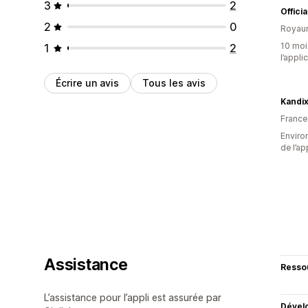
3
2
Offici
2
0
Royau
10 mois
1
2
l’appli
Écrire un avis
Tous les avis
Kandi
France
Environ
de l’ap
Assistance
Resso
L’assistance pour l’appli est assurée par
Dével