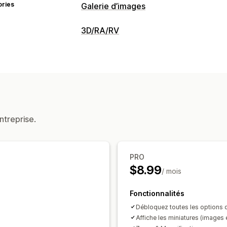
ories
Galerie d’images
Types de galeries
3D/RA/RV
Carrousel
Lightbox
Carrousel
Vidé
Visualisation
Personnalisation
Modèles 3D
Vues à 360 °
Visionneu
Styles personnalisés
CSS personnali
Personnalisation
Protection de l’image
Zoom sur imag
Logique conditionnelle
Variantes
Im
Optimisation pour le format mobile
ntreprise.
PRO
$8.99
/ mois
Fonctionnalités
Débloquez toutes les options d
Affiche les miniatures (images