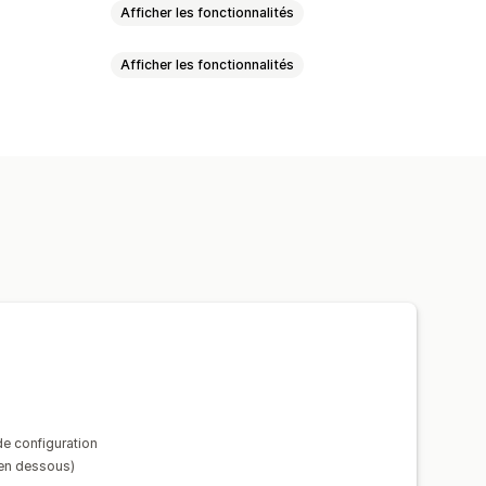
Afficher les fonctionnalités
Afficher les fonctionnalités
o
se intégrée
Zoom
sées
Redimensionnement d’image
e
Effets de survol
ages
Couleur
Vidéos
e configuration
 en dessous)