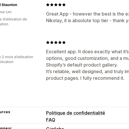
al Staunton
me-Uni
Great App - however the best is the 
 d’utilisation de
Nikolay, it is absolute top tier - thank 
cation
x
Excellent app. It does exactly what it’
 2 mois d’utilisation
options, good customization, and a m
plication
Shopify’s default product gallery.
It’s reliable, well designed, and truly
product pages. I fully recommend it.
urces
Politique de confidentialité
FAQ
oppeur
Gigilabs