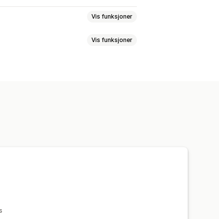
Vis funksjoner
Vis funksjoner
 avspiller
Zooming
relsesendring av bilder
er når musepekeren holdes over
ge
Videoer
s