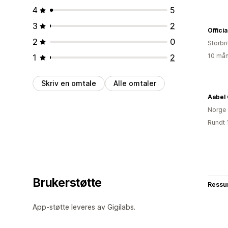
4
5
3
2
Offici
2
0
Storbri
10 mån
1
2
Skriv en omtale
Alle omtaler
Aabel 
Norge
Rundt 
Brukerstøtte
Ressu
App-støtte leveres av Gigilabs.