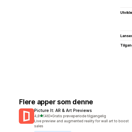
Utvikl
Lanse
Tilgang
Flere apper som denne
Picture It: AR & Art Previews
av 5 stjerner
4,8
(46)
•
Gratis prøveperiode tilgjengelig
Totalt 46 omtaler
Live preview and augmented reality for wall art to boost
sales