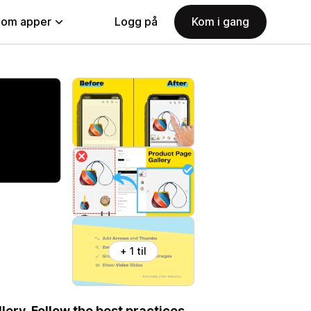
nom apper
Logg på
Kom i gang
+ 1 til
ery. Follow the best practices