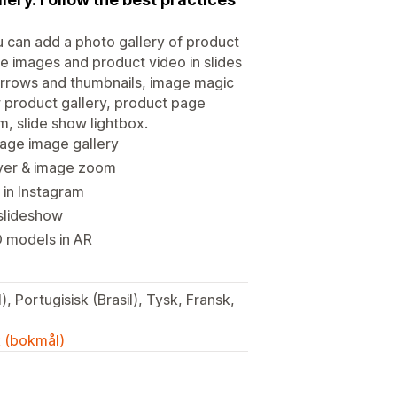
u can add a photo gallery of product
ee images and product video in slides
h arrows and thumbnails, image magic
 product gallery, product page
m, slide show lightbox.
page image gallery
ayer & image zoom
 in Instagram
 slideshow
D models in AR
, Portugisisk (Brasil), Tysk, Fransk,
k (bokmål)