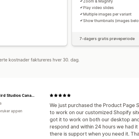
Zoom & Magnify
Play video slides
Multiple images per variant
Show thumbnails (images bel
7-dagers gratis prøveperiode
rte kostnader faktureres hver 30. dag.
Blackbird Studios Canada
a
We just purchased the Product Page Sl
bruker appen
to work on our customized Shopify site.
got it to work on both our desktop and
respond and within 24 hours we had it o
there is support when you need it. Than