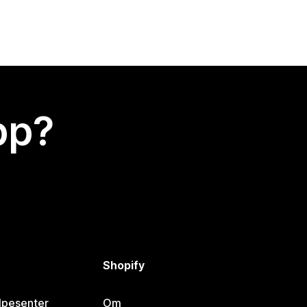
app?
Shopify
lpesenter
Om