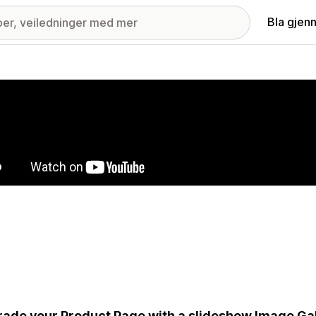
Bla gjen
ri med fremhevede bilder
ade your Product Page with a slideshow Image Gall