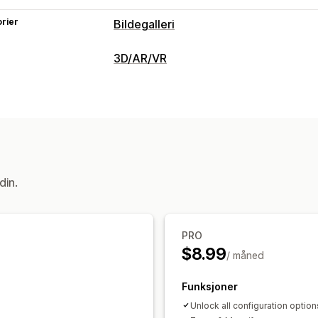
rier
Bildegalleri
Gallerityper
3D/AR/VR
Karusell
Lysboks
Glider
Video
Visualisering
Tilpasning
3D-modeller
360-visninger
Integrert
Tilpassede stiler
Tilpasset CSS
Stør
Tilpasning
Bildebeskyttelse
Bildezoom
Effekt
Betinget logikk
Varianter
Bilder
Far
Mobilresponsiv
din.
PRO
$8.99
/ måned
Funksjoner
Unlock all configuration option