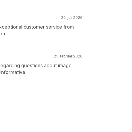
20. juli 2026
exceptional customer service from
you
25. februar 2026
 regarding questions about image
informative.