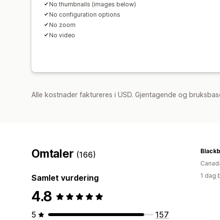
No thumbnails (images below)
No configuration options
No zoom
No video
Alle kostnader faktureres i USD. Gjentagende og bruksbase
Omtaler
(166)
Canad
1 dag 
Samlet vurdering
4.8
5
157