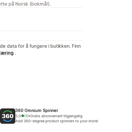
tøtte på Norsk (bokmål).
de data for å fungere i butikken. Finn
læring
.
360 Omnium Spinner
av 5 stjerner
5,0
(1)
•
Gratis abonnement tilgjengelig
Totalt 1 omtaler
Add 360-degree product spinners to your store!