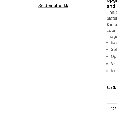
Se demobutikk
and 
This 
pictu
& ima
zoom 
image
Eas
Sel
Opt
Var
Ric
Språk
Funge