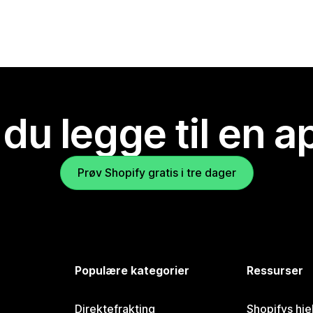
 du legge til en 
Prøv Shopify gratis i tre dager
Populære kategorier
Ressurser
Direktefrakting
Shopifys hje