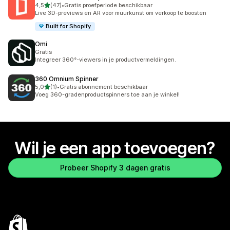
van 5 sterren
4,5
(47)
•
Gratis proefperiode beschikbaar
47 recensies in totaal
Live 3D-previews en AR voor muurkunst om verkoop te boosten
Built for Shopify
Omi
Gratis
Integreer 360°-viewers in je productvermeldingen.
360 Omnium Spinner
van 5 sterren
5,0
(1)
•
Gratis abonnement beschikbaar
1 recensies in totaal
Voeg 360-gradenproductspinners toe aan je winkel!
Wil je een app toevoegen?
Probeer Shopify 3 dagen gratis