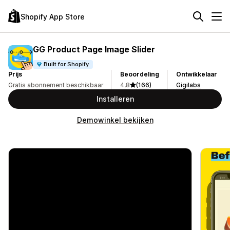
Shopify App Store
GG Product Page Image Slider
Built for Shopify
Prijs
Beoordeling
Ontwikkelaar
Gratis abonnement beschikbaar
4,8
(166)
Gigilabs
Installeren
Demowinkel bekijken