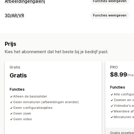
Afbeeldingengalerij
Functies weergeven
Gallerijtypen
3D/AR/VR
Functies weergeven
Carrousel
Lightbox
Schuifregelaar
Video
Visualisatie
Aanpassing
3D-modellen
360°-weergaven
Ingesloten viewer
Aangepaste stijlen
Aangepaste CSS
Prijs
Zoomen
Formaataanpassing van afbeeldingen
Kies het abonnement dat het beste bij je bedrijf past.
Aanpassing
Bescherming van afbeeldingen
Inzoomen op afbeelding
Voorwaardelijke logica
Varianten
Afbeeldingen
Kleur
Zweefeffecten
Mobiel responsief
Gratis
PRO
Video's
$8.99
Gratis
/ma
Functies
Functies
Alle configu
Alleen de basisslider
Zoomen en v
Geen miniaturen (afbeeldingen eronder)
Videodia's 
Geen configuratieopties
Meerdere af
Geen zoom
Miniaturen 
Geen video
Gratis proefp