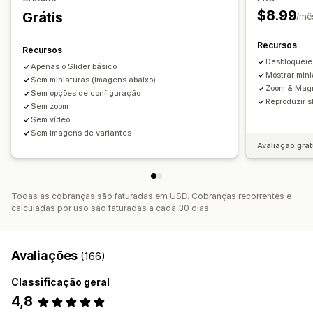
Responsividade para dispositivos móveis
$8.99
Grátis
/mê
Recursos
Recursos
Desbloqueie
Apenas o Slider básico
Mostrar mini
Sem miniaturas (imagens abaixo)
Zoom & Magn
Sem opções de configuração
Reproduzir s
Sem zoom
Sem vídeo
Sem imagens de variantes
Avaliação grat
Todas as cobranças são faturadas em USD. Cobranças recorrentes e
calculadas por uso são faturadas a cada 30 dias.
Avaliações
(166)
Classificação geral
4,8