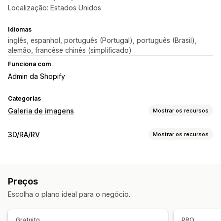
Localização: Estados Unidos
Idiomas
inglês, espanhol, português (Portugal), português (Brasil),
alemão, francêse chinês (simplificado)
Funciona com
Admin da Shopify
Categorias
Galeria de imagens
Mostrar os recursos
Tipos de galeria
3D/RA/RV
Mostrar os recursos
Carrossel
Lightbox
Barra deslizante
Vídeo
Visualização
Personalização
Modelos 3D
Vistas de 360º
Visualizador incorporado
Estilos personalizados
CSS personalizado
Preços
Ampliação de zoom
Redimensionamento de imagens
Proteção da imagem
Escolha o plano ideal para o negócio.
Personalização
Zoom de imagem
Lógica condicional
Variantes
Imagens
Cor
Vídeos
Efeitos de visualização ao passar o cursor do mouse
Gratuito
PRO