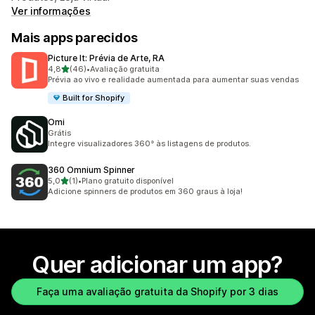
Ver informações
Mais apps parecidos
Picture It: Prévia de Arte, RA
de 5 estrelas
4,8
(46)
•
Avaliação gratuita
46 avaliações ao todo
Prévia ao vivo e realidade aumentada para aumentar suas vendas
Built for Shopify
Omi
Grátis
Integre visualizadores 360° às listagens de produtos.
360 Omnium Spinner
de 5 estrelas
5,0
(1)
•
Plano gratuito disponível
1 avaliações ao todo
Adicione spinners de produtos em 360 graus à loja!
Quer adicionar um app?
Faça uma avaliação gratuita da Shopify por 3 dias