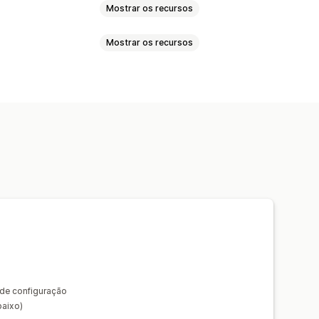
Mostrar os recursos
Mostrar os recursos
Vídeo
ador incorporado
izado
teção da imagem
Zoom de imagem
cursor do mouse
s
Cor
Vídeos
veis
de configuração
baixo)