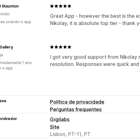
al Staunton
Unido
Great App - however the best is the 
es usando o app
Nikolay, it is absolute top tier - thank 
Gallery
ga
I got very good support from Nikolay
imadamente 1 ano
resolution. Responses were quick and 
o o app
sos
Política de privacidade
Perguntas frequentes
volvedor
Gigilabs
Site
Lisbon, PT-11, PT