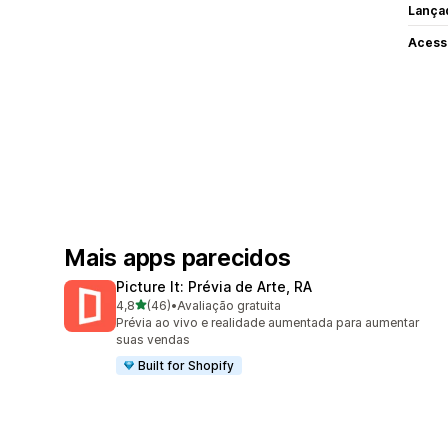
Lança
Acess
Mais apps parecidos
Picture It: Prévia de Arte, RA
de 5 estrelas
4,8
(46)
•
Avaliação gratuita
46 avaliações ao todo
Prévia ao vivo e realidade aumentada para aumentar
suas vendas
Built for Shopify