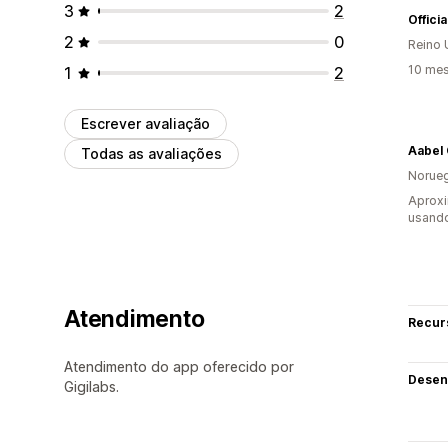
3
2
Offici
2
0
Reino 
10 mes
1
2
Escrever avaliação
Aabel 
Todas as avaliações
Norue
Aprox
usand
Atendimento
Recur
Atendimento do app oferecido por
Desen
Gigilabs.