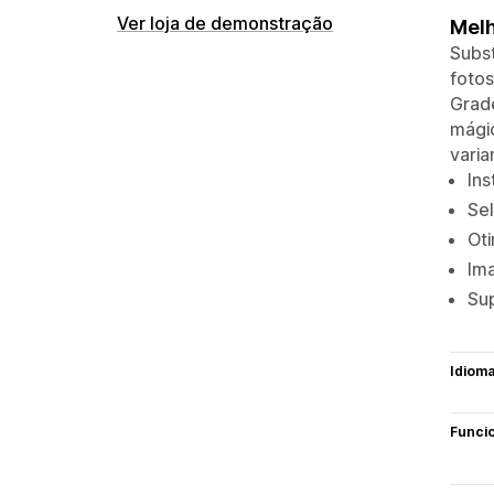
Ver loja de demonstração
Melh
Subst
fotos
Grade
mágic
varia
Ins
Sel
Oti
Ima
Sup
Idiom
Funci