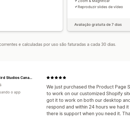
Zoom & Magnificar
Reproduzir slides de vídeo
Avaliação gratuita de 7 dias
rrentes e calculadas por uso são faturadas a cada 30 dias.
Blackbird Studios Canada
á
We just purchased the Product Page Sl
usando o app
to work on our customized Shopify site.
got it to work on both our desktop and
respond and within 24 hours we had it o
there is support when you need it. Than