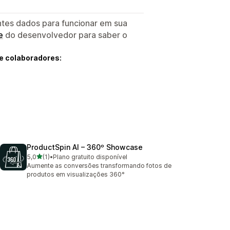
ntes dados para funcionar em sua
e
do desenvolvedor para saber o
e colaboradores:
ProductSpin AI – 360º Showcase
de 5 estrelas
5,0
(1)
•
Plano gratuito disponível
1 avaliações ao todo
Aumente as conversões transformando fotos de
produtos em visualizações 360°