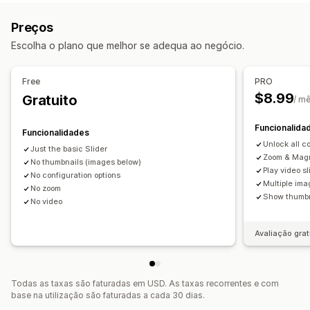
Personalização
Modelos 3D
Visualizações 360
Visualizador incorporado
Estilos personalizados
CSS personalizado
Preços
Zoom
Redimensionamento de imagens
Proteção de imagem
Escolha o plano que melhor se adequa ao negócio.
Personalização
Zoom da imagem
Efeitos de cursor
Reatividade móvel
Lógica condicional
Variantes
Imagens
Cor
Vídeos
Free
PRO
$8.99
Gratuito
/ m
Funcionalida
Funcionalidades
Unlock all c
Just the basic Slider
Zoom & Mag
No thumbnails (images below)
Play video s
No configuration options
Multiple ima
No zoom
Show thumbn
No video
Avaliação grat
Todas as taxas são faturadas em USD. As taxas recorrentes e com
base na utilização são faturadas a cada 30 dias.