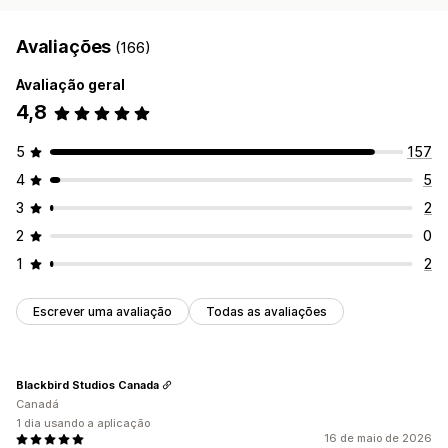
Avaliações
(166)
Avaliação geral
4,8
5
157
4
5
3
2
2
0
1
2
Escrever uma avaliação
Todas as avaliações
Blackbird Studios Canada
Canadá
1 dia usando a aplicação
16 de maio de 2026