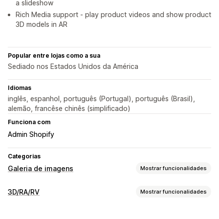
a slideshow
Rich Media support - play product videos and show product
3D models in AR
Popular entre lojas como a sua
Sediado nos Estados Unidos da América
Idiomas
inglês, espanhol, português (Portugal), português (Brasil),
alemão, francêse chinês (simplificado)
Funciona com
Admin Shopify
Categorias
Galeria de imagens
Mostrar funcionalidades
Tipos de galeria
3D/RA/RV
Mostrar funcionalidades
Carrossel
Caixa de luz
Controlo deslizante
Vídeo
Visualização