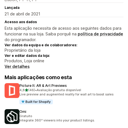
Lançada
21 de abril de 2021
Acesso aos dados
Esta aplicação necessita de acesso aos seguintes dados para
funcionar na sua loja. Saiba porquê na
política de privacidade
do programador.
Ver dados da equipa e de colaboradores:
Proprietário da loja
Ver e editar dados da loja:
Produtos, Loja online
Ver detalhes
Mais aplicações como esta
Picture It: AR & Art Previews
de 5 estrelas
4,8
(46)
•
Avaliação gratuita disponível
46 total de avaliações
Live preview and augmented reality for wall art to boost sales
Built for Shopify
Omi
Gratuito
Integrate 360° viewers into your product listings.