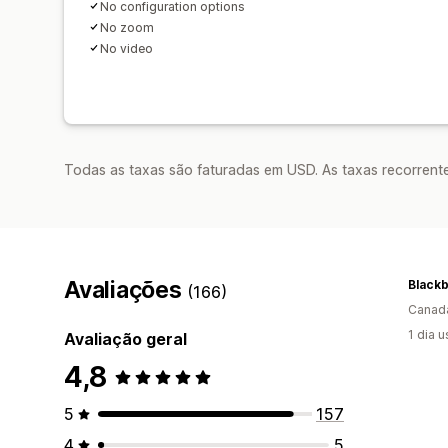
No configuration options
No zoom
No video
Todas as taxas são faturadas em USD. As taxas recorrente
Avaliações
(166)
Canad
1 dia 
Avaliação geral
4,8
5
157
4
5