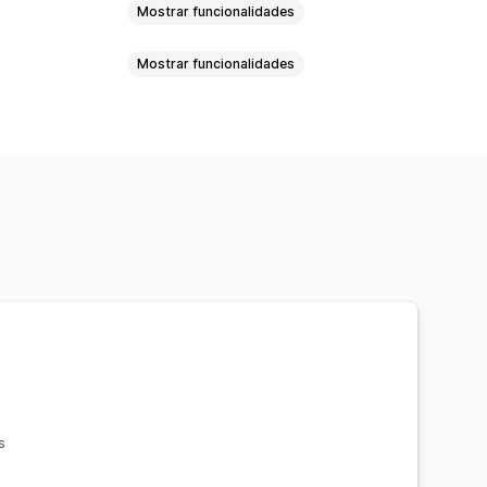
Mostrar funcionalidades
Mostrar funcionalidades
lizante
Vídeo
alizador incorporado
Zoom
izado
teção de imagem
Zoom da imagem
s
Cor
Vídeos
s