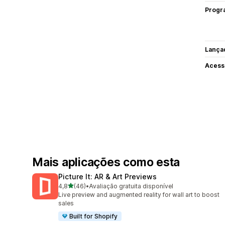
Progr
Lança
Acess
Mais aplicações como esta
Picture It: AR & Art Previews
de 5 estrelas
4,8
(46)
•
Avaliação gratuita disponível
46 total de avaliações
Live preview and augmented reality for wall art to boost
sales
Built for Shopify