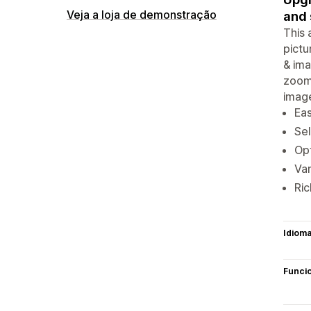
Veja a loja de demonstração
and 
This 
pictu
& ima
zoom 
image
Eas
Sel
Opt
Var
Ric
Idiom
Funci