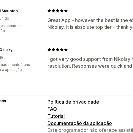
al Staunton
Unido
Great App - however the best is the 
es usando a
Nikolay, it is absolute top tier - thank 
ção
Gallery
ga
I got very good support from Nikolay
imadamente 1 ano
resolution. Responses were quick and 
 a aplicação
sos
Política de privacidade
FAQ
Tutorial
Documentação da aplicação
Este programador não oferece assistê