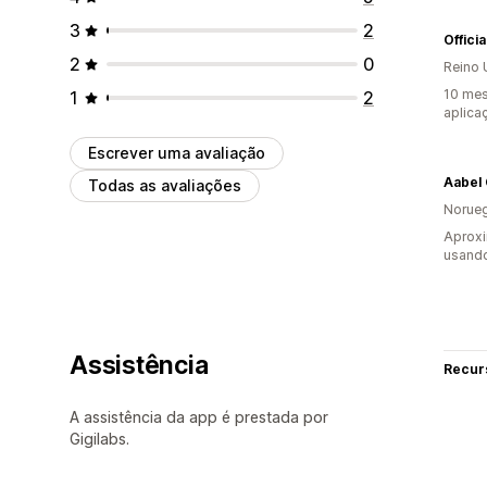
3
2
Offici
2
0
Reino 
10 mes
1
2
aplica
Escrever uma avaliação
Aabel 
Todas as avaliações
Norue
Aprox
usando
Assistência
Recur
A assistência da app é prestada por
Gigilabs.