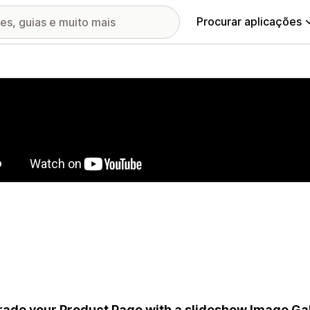
Procurar aplicações
ia de imagens em destaque
ade your Product Page with a slideshow Image Gall