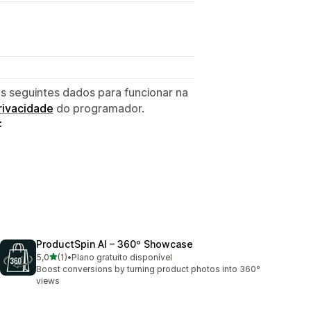
s seguintes dados para funcionar na
privacidade
do programador.
:
ProductSpin AI – 360º Showcase
de 5 estrelas
5,0
(1)
•
Plano gratuito disponível
1 total de avaliações
Boost conversions by turning product photos into 360°
views