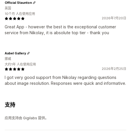
Official Staunton
英国
10个月 人在使用应用
2026年7月20日
Great App - however the best is the exceptional customer
service from Nikolay, it is absolute top tier - thank you
Aabel Gallery
挪威
大约1年 人在使用应用
2026年2月25日
I got very good support from Nikolay regarding questions
about image resolution. Responses were quick and informative.
支持
应用支持由 Gigilabs 提供。