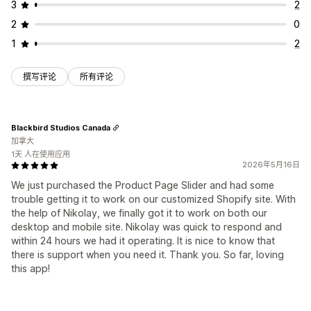
3
2
2
0
1
2
撰写评论
所有评论
Blackbird Studios Canada
加拿大
1天 人在使用应用
2026年5月16日
We just purchased the Product Page Slider and had some
trouble getting it to work on our customized Shopify site. With
the help of Nikolay, we finally got it to work on both our
desktop and mobile site. Nikolay was quick to respond and
within 24 hours we had it operating. It is nice to know that
there is support when you need it. Thank you. So far, loving
this app!