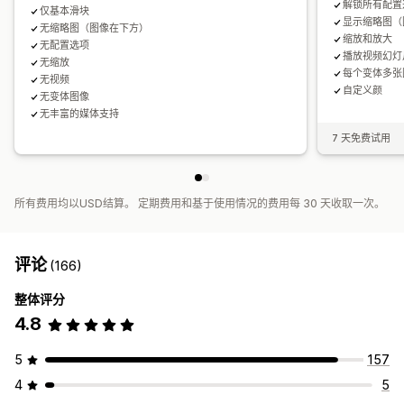
解锁所有配置
仅基本滑块
显示缩略图（
无缩略图（图像在下方）
缩放和放大
无配置选项
播放视频幻灯
无缩放
每个变体多张
无视频
自定义颜
无变体图像
无丰富的媒体支持
7 天免费试用
所有费用均以USD结算。 定期费用和基于使用情况的费用每 30 天收取一次。
评论
(166)
整体评分
4.8
5
157
4
5