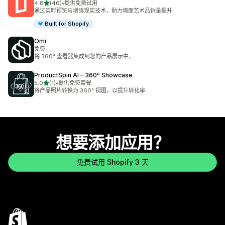
星（满分 5 星）
4.8
(46)
•
提供免费试用
总共 46 条评论
通过实时预览与增强现实技术，助力墙面艺术品销量提升
Built for Shopify
Omi
免费
将 360° 查看器集成到您的产品展示中。
ProductSpin AI – 360º Showcase
星（满分 5 星）
5.0
(1)
•
提供免费套餐
总共 1 条评论
将产品照片转换为 360° 视图，以提升转化率
想要添加应用？
免费试用 Shopify 3 天