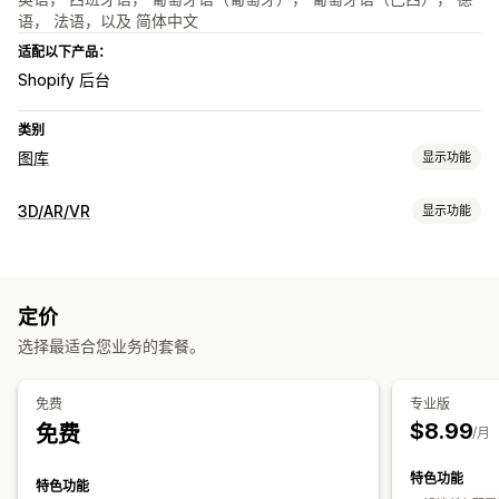
语， 法语，以及 简体中文
适配以下产品：
Shopify 后台
类别
图库
显示功能
图库类型
3D/AR/VR
显示功能
轮播
Lightbox
滑块
视频
可视化
自定义
3D 模型
全景视图
嵌入式浏览器
缩放
自定义样式
自定义 CSS
图片尺寸调整
图片保护
图片缩放
定价
自定义
悬停效果
自动适应移动设备
选择最适合您业务的套餐。
条件逻辑
多属性
图片
颜色
视频
免费
专业版
$8.99
免费
/月
特色功能
特色功能