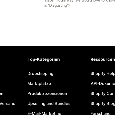
steps middle way. We would love to know
is "Disgusting"?
Top-Kategorien
Ressourcen
Dropshipping
Shopify Hel
Marktplätze
API-Dokume
en
Produktrezensionen
Shopify Co
 Versand
Upselling und Bundles
Shopify Blo
E-Mail-Marketing
Forschung