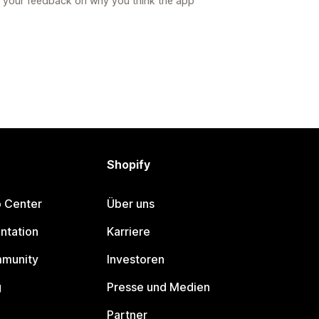
 your feedback on why you think the app
Shopify
p Center
Über uns
ntation
Karriere
mmunity
Investoren
g
Presse und Medien
Partner