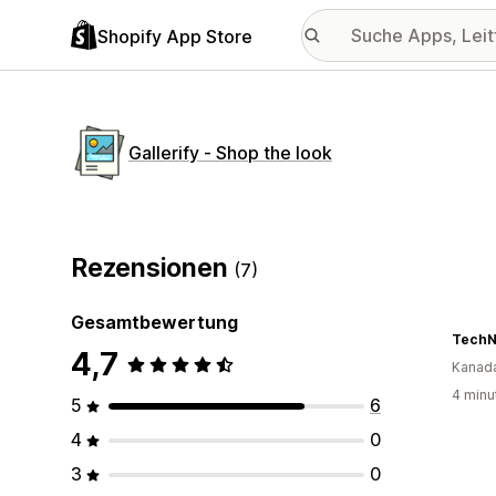
Shopify App Store
Gallerify ‑ Shop the look
Rezensionen
(7)
Gesamtbewertung
TechN
4,7
Kanad
4 minu
5
6
4
0
3
0