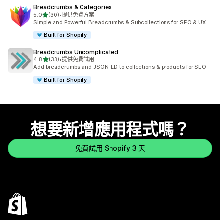
Breadcrumbs & Categories
滿分 5 顆星
5.0
(30)
•
提供免費方案
共有 30 則評價
Simple and Powerful Breadcrumbs & Subcollections for SEO & UX
Built for Shopify
Breadcrumbs Uncomplicated
滿分 5 顆星
4.8
(33)
•
提供免費試用
共有 33 則評價
Add breadcrumbs and JSON-LD to collections & products for SEO
Built for Shopify
想要新增應用程式嗎？
免費試用 Shopify 3 天