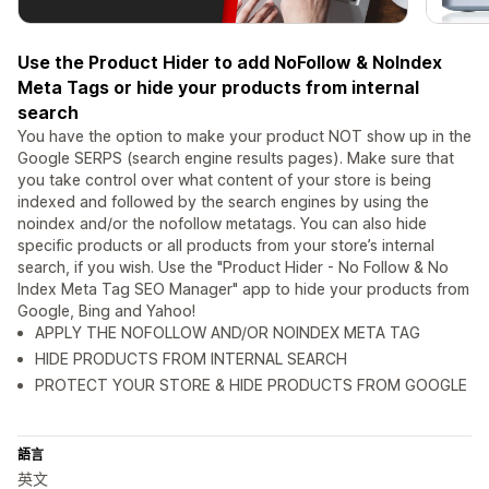
Use the Product Hider to add NoFollow & NoIndex
Meta Tags or hide your products from internal
search
You have the option to make your product NOT show up in the
Google SERPS (search engine results pages). Make sure that
you take control over what content of your store is being
indexed and followed by the search engines by using the
noindex and/or the nofollow metatags. You can also hide
specific products or all products from your store’s internal
search, if you wish. Use the "Product Hider - No Follow & No
Index Meta Tag SEO Manager" app to hide your products from
Google, Bing and Yahoo!
APPLY THE NOFOLLOW AND/OR NOINDEX META TAG
HIDE PRODUCTS FROM INTERNAL SEARCH
PROTECT YOUR STORE & HIDE PRODUCTS FROM GOOGLE
語言
英文