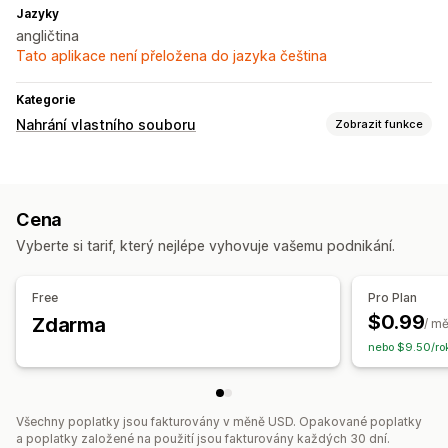
Jazyky
angličtina
Tato aplikace není přeložena do jazyka čeština
Kategorie
Nahrání vlastního souboru
Zobrazit funkce
Typy souborů
PNG
JPEG
Cena
Správa souborů
Vyberte si tarif, který nejlépe vyhovuje vašemu podnikání.
Vlastní pole
Hromadné úpravy
Free
Pro Plan
$0.99
Zdarma
/ m
nebo $9.50/ro
Všechny poplatky jsou fakturovány v měně USD. Opakované poplatky
a poplatky založené na použití jsou fakturovány každých 30 dní.