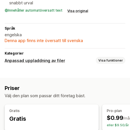
snabbt urval
Innehåller automatöversatt text
Visa original
Språk
engelska
Denna app finns inte översatt till svenska
Kategorier
Anpassad uppladdning av filer
Visa funktioner
Filtyper
PNG
JPEG
Priser
Filhantering
Välj den plan som passar ditt företag bäst.
Anpassade fält
Massredigering
Gratis
Pro-plan
$0.99
Gratis
/må
eller $9.50/år