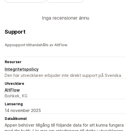
Inga recensioner ännu
Support
Appsupport tillhandahålls av AltFlow.
Resurser
Integritetspolicy
Den här utvecklaren erbjuder inte direkt support på Svenska.
Utvecklare
AltFlow
Bishkek, KG
Lansering
14 november 2025
Dataåtkomst
Appen behöver tillgång till följande data för att kunna fungera
med din butik. Läs mer om anledningen till detta i utvecklarens