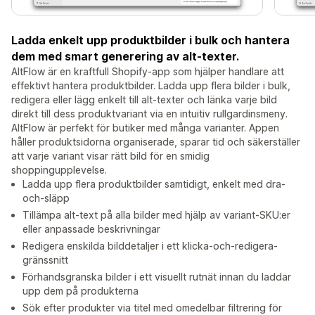
Ladda enkelt upp produktbilder i bulk och hantera
dem med smart generering av alt-texter.
AltFlow är en kraftfull Shopify-app som hjälper handlare att
effektivt hantera produktbilder. Ladda upp flera bilder i bulk,
redigera eller lägg enkelt till alt-texter och länka varje bild
direkt till dess produktvariant via en intuitiv rullgardinsmeny.
AltFlow är perfekt för butiker med många varianter. Appen
håller produktsidorna organiserade, sparar tid och säkerställer
att varje variant visar rätt bild för en smidig
shoppingupplevelse.
Ladda upp flera produktbilder samtidigt, enkelt med dra-
och-släpp
Tillämpa alt-text på alla bilder med hjälp av variant-SKU:er
eller anpassade beskrivningar
Redigera enskilda bilddetaljer i ett klicka-och-redigera-
gränssnitt
Förhandsgranska bilder i ett visuellt rutnät innan du laddar
upp dem på produkterna
Sök efter produkter via titel med omedelbar filtrering för