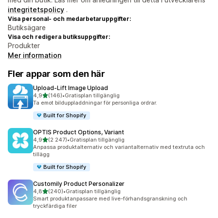
integritetspolicy
.
Visa personal- och medarbetaruppgifter:
Butiksägare
Visa och redigera butiksuppgifter:
Produkter
Mer information
Fler appar som den här
Upload‑Lift Image Upload
av 5 stjärnor
4,9
(146)
•
Gratisplan tillgänglig
146 recensioner totalt
Ta emot bilduppladdningar för personliga ordrar.
Built for Shopify
OPTIS Product Options, Variant
av 5 stjärnor
4,9
(2 247)
•
Gratisplan tillgänglig
2247 recensioner totalt
Anpassa produktalternativ och variantalternativ med textruta och
tillägg
Built for Shopify
Customily Product Personalizer
av 5 stjärnor
4,8
(240)
•
Gratisplan tillgänglig
240 recensioner totalt
Smart produktanpassare med live-förhandsgranskning och
tryckfärdiga filer