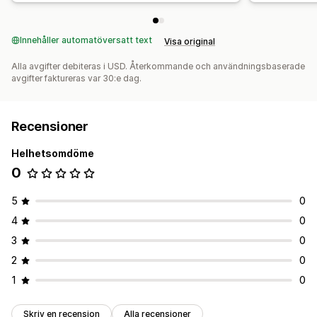
Innehåller automatöversatt text
Visa original
Alla avgifter debiteras i USD. Återkommande och användningsbaserade
avgifter faktureras var 30:e dag.
Recensioner
Helhetsomdöme
0
5
0
4
0
3
0
2
0
1
0
Skriv en recension
Alla recensioner