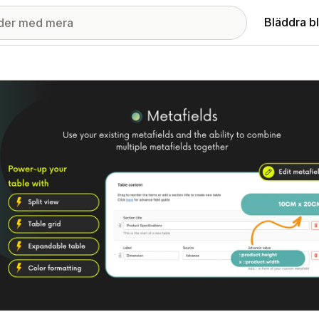
Bläddra b
ri med utvalda bilder