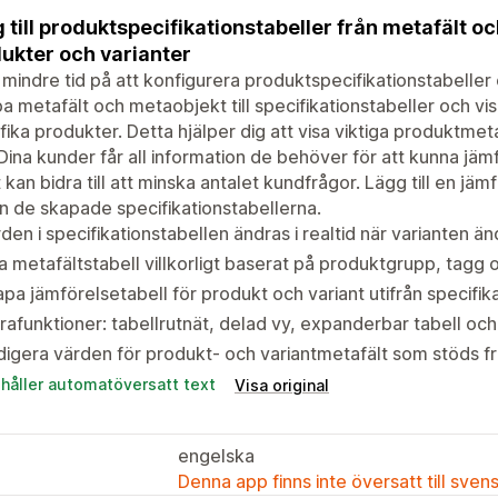
 till produktspecifikationstabeller från metafält oc
ukter och varianter
mindre tid på att konfigurera produktspecifikationstabeller
 metafält och metaobjekt till specifikationstabeller och visa 
fika produkter. Detta hjälper dig att visa viktiga produktmeta
 Dina kunder får all information de behöver för att kunna jä
t kan bidra till att minska antalet kundfrågor. Lägg till en jäm
ån de skapade specifikationstabellerna.
den i specifikationstabellen ändras i realtid när varianten än
a metafältstabell villkorligt baserat på produktgrupp, tagg 
pa jämförelsetabell för produkt och variant utifrån specifik
rafunktioner: tabellrutnät, delad vy, expanderbar tabell och
igera värden för produkt- och variantmetafält som stöds fr
ehåller automatöversatt text
Visa original
engelska
Denna app finns inte översatt till sven