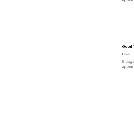
Good T
USA
9 daga
appen