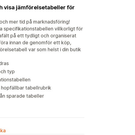
h visa jämförelsetabeller för
 och mer tid på marknadsföring!
specifikationstabellen villkorligt för
fält på ett tydligt och organiserat
mföra innan de genomför ett köp,
förelsetabell var som helst i din butik
dras
och typ
ationstabellen
 hopfällbar tabellrubrik
ån sparade tabeller
ska