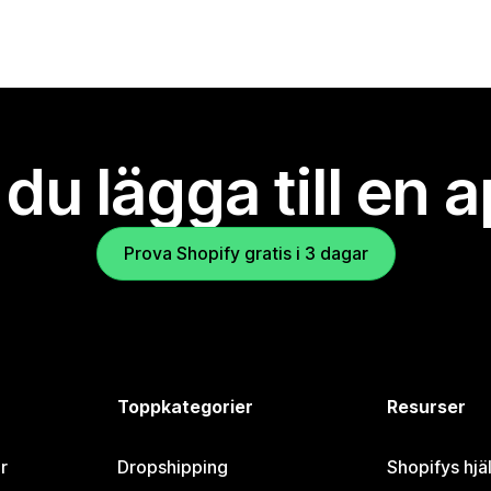
l du lägga till en 
Prova Shopify gratis i 3 dagar
Toppkategorier
Resurser
r
Dropshipping
Shopifys hjä