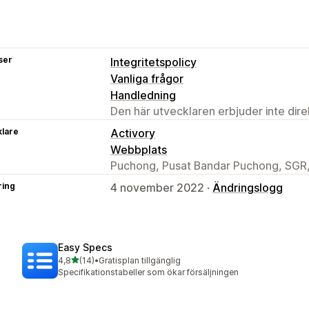
ser
Integritetspolicy
Vanliga frågor
Handledning
Den här utvecklaren erbjuder inte dir
klare
Activory
Webbplats
Puchong, Pusat Bandar Puchong, SGR
ring
4 november 2022 ·
Ändringslogg
Easy Specs
av 5 stjärnor
4,8
(14)
•
Gratisplan tillgänglig
14 recensioner totalt
Specifikationstabeller som ökar försäljningen