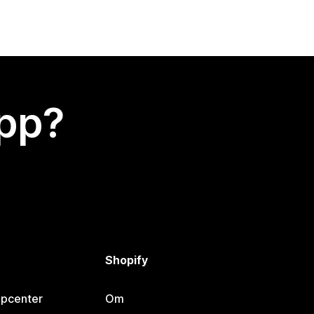
app?
Shopify
lpcenter
Om