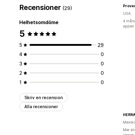
Recensioner
Prove
(29)
USA
4 måna
Helhetsomdöme
appen
5
5
29
4
0
3
0
2
0
1
0
Skriv en recension
Alla recensioner
HERR
Mexik
Mer än
appen