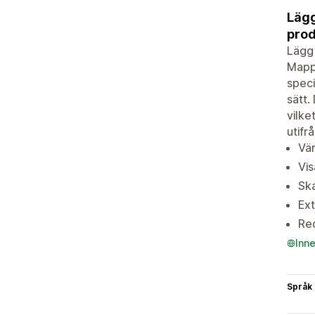
Lägg
prod
Lägg 
Mappa
speci
sätt.
vilke
utifr
Vär
Vis
Ska
Ext
Red
Inn
Språk