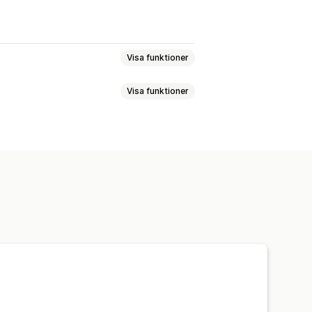
Visa funktioner
Visa funktioner
tandard
Metaobjekt
Boolisk
lder
Text
Siffror
Omdömen
pup-fönster
Storlekstabeller
ioner
Filtrera och sortera
t
Anpassad CSS
t
Flytande diagram
Flera språk
ida
Mobilanpassning