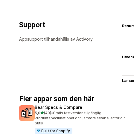
Support
Resur
Appsupport tillhandahålls av Activory.
Utvec
Lanse
Fler appar som den här
Bear Specs & Compare
av 5 stjärnor
5,0
(40)
•
Gratis testversion tillgänglig
40 recensioner totalt
Produktspecifikationer och jämförelsetabeller för din
butik
Built for Shopify