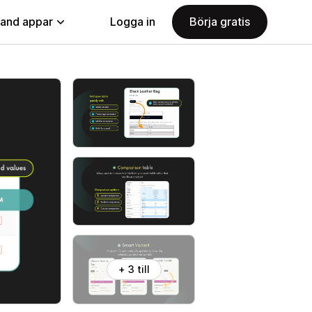
land appar
Logga in
Börja gratis
+ 3 till