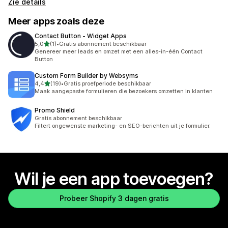
Zie details
Meer apps zoals deze
Contact Button ‑ Widget Apps
van 5 sterren
5,0
(1)
•
Gratis abonnement beschikbaar
1 recensies in totaal
Genereer meer leads en omzet met een alles-in-één Contact
Button
Custom Form Builder by Websyms
van 5 sterren
4,4
(19)
•
Gratis proefperiode beschikbaar
19 recensies in totaal
Maak aangepaste formulieren die bezoekers omzetten in klanten
Promo Shield
Gratis abonnement beschikbaar
Filtert ongewenste marketing- en SEO-berichten uit je formulier.
Wil je een app toevoegen?
Probeer Shopify 3 dagen gratis