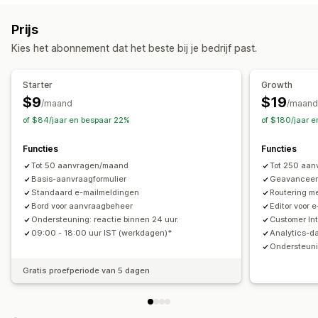
Aangepast
Pop-ups
Prijs
Aanpassing
Kies het abonnement dat het beste bij je bedrijf past.
Lettertype en kleur
Ingesloten formulieren
Gegevensbeheer
Starter
Growth
$9
$19
Dashboard
Status volgen
Geschiedenis
/maand
/maand
of $84/jaar en bespaar 22%
of $180/jaar 
Functies
Functies
Tot 50 aanvragen/maand
Tot 250 aa
Basis-aanvraagformulier
Geavanceerd
Standaard e-mailmeldingen
Routering me
Bord voor aanvraagbeheer
Editor voor 
Ondersteuning: reactie binnen 24 uur.
Customer In
09:00 - 18:00 uur IST (werkdagen)*
Analytics-d
Ondersteunin
Gratis proefperiode van 5 dagen