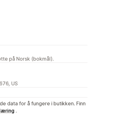
tøtte på Norsk (bokmål).
676, US
de data for å fungere i butikken. Finn
læring
.