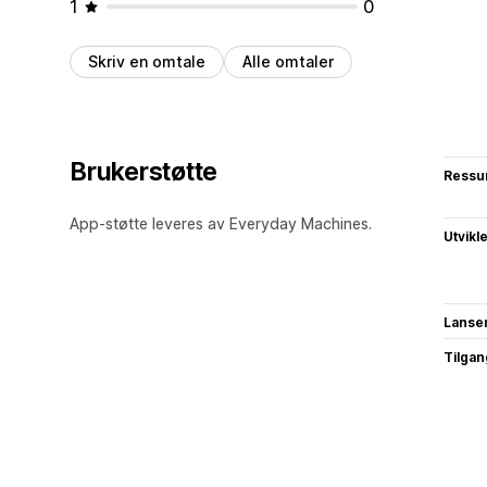
1
0
Skriv en omtale
Alle omtaler
Brukerstøtte
Ressu
App-støtte leveres av Everyday Machines.
Utvikl
Lanse
Tilgang