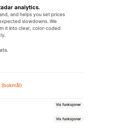
Radar analytics.
nd, and helps you set prices
unexpected slowdowns. We
m it into clear, color-coded
ly.
ata.
k (bokmål)
Vis funksjoner
Vis funksjoner