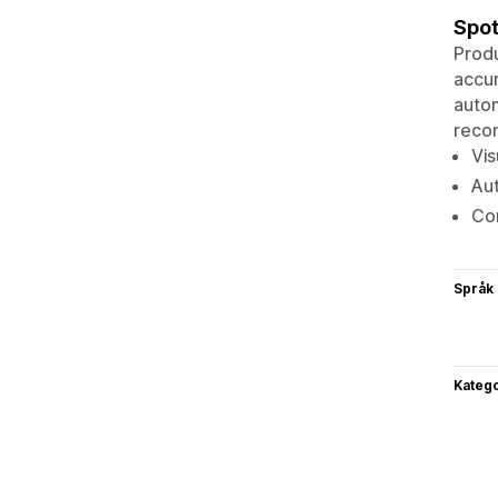
Spot
Produ
accu
autom
recom
Vis
Aut
Com
Språk
Katego