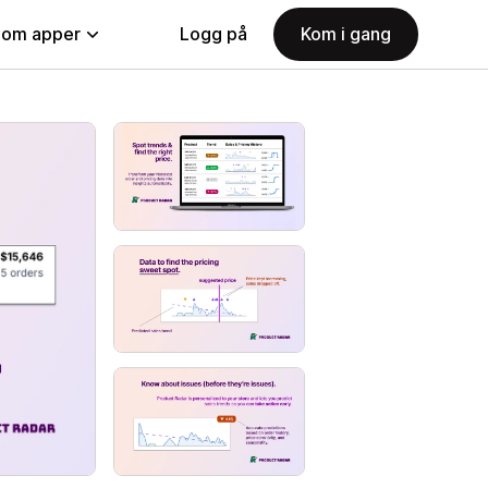
nom apper
Logg på
Kom i gang