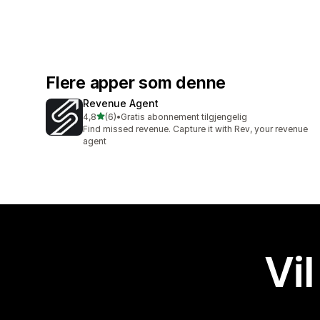
Flere apper som denne
Revenue Agent
av 5 stjerner
4,8
(6)
•
Gratis abonnement tilgjengelig
Totalt 6 omtaler
Find missed revenue. Capture it with Rev, your revenue
agent
Vil