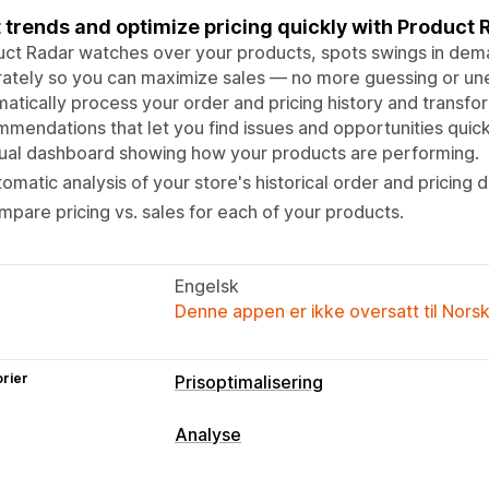
 trends and optimize pricing quickly with Product 
ct Radar watches over your products, spots swings in dema
rately so you can maximize sales — no more guessing or 
atically process your order and pricing history and transfor
mendations that let you find issues and opportunities quick
ual dashboard showing how your products are performing.
omatic analysis of your store's historical order and pricing d
pare pricing vs. sales for each of your products.
Engelsk
Denne appen er ikke oversatt til Nors
rier
Prisoptimalisering
Administrasjon av priser
Analyse
Masseredigering
Filtre
Markedsføring og salg