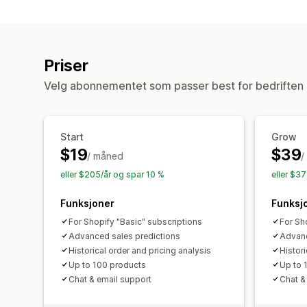
Priser
Velg abonnementet som passer best for bedriften 
Start
Grow
$19
$39
/ måned
/
eller $205/år og spar 10 %
eller $3
Funksjoner
Funksj
For Shopify "Basic" subscriptions
For Sh
Advanced sales predictions
Advanc
Historical order and pricing analysis
Histori
Up to 100 products
Up to 
Chat & email support
Chat &