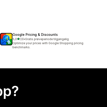
Google Pricing & Discounts
av 5 stjerner
5,0
(3)
•
Gratis prøveperiode tilgjengelig
Totalt 3 omtaler
Optimize your prices with Google Shopping pricing
benchmarks.
app?