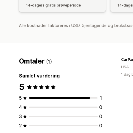
14-dagers gratis prøveperiode
14-dager
Alle kostnader faktureres i USD. Gjentagende og bruksbase
Omtaler
CarPa
(1)
USA
1 dag 
Samlet vurdering
5
5
1
4
0
3
0
2
0