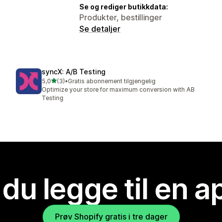
Se og rediger butikkdata:
Produkter, bestillinger
Se detaljer
syncX: A/B Testing
av 5 stjerner
5,0
(3)
•
Gratis abonnement tilgjengelig
Totalt 3 omtaler
Optimize your store for maximum conversion with AB
Testing
 du legge til en 
Prøv Shopify gratis i tre dager