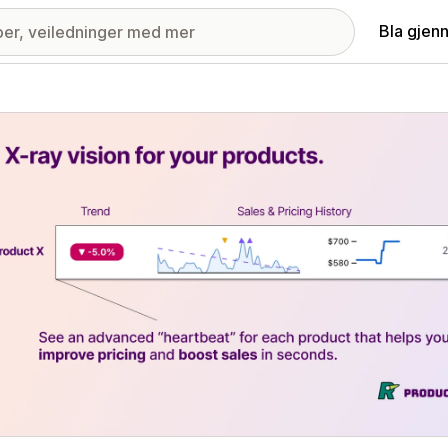
Bla gjen
ri med fremhevede bilder