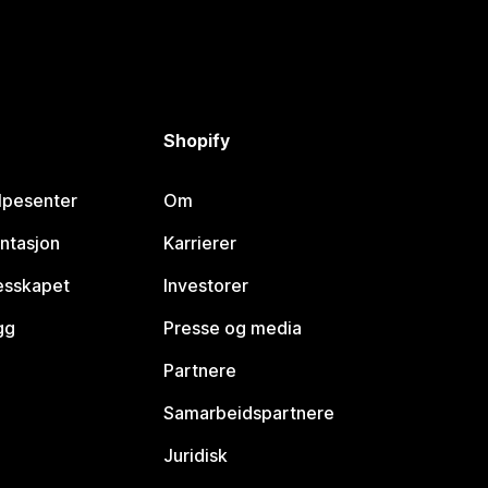
Shopify
lpesenter
Om
ntasjon
Karrierer
lesskapet
Investorer
gg
Presse og media
Partnere
Samarbeidspartnere
Juridisk