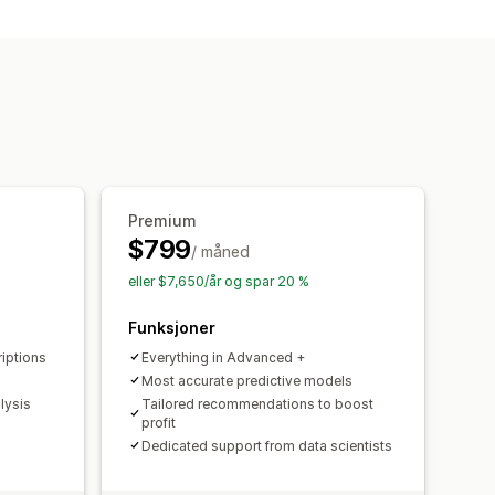
r
Analyse
nalyser
Prognose
Premium
$799
/ måned
eller $7,650/år og spar 20 %
Funksjoner
iptions
Everything in Advanced +
Most accurate predictive models
lysis
Tailored recommendations to boost
profit
Dedicated support from data scientists