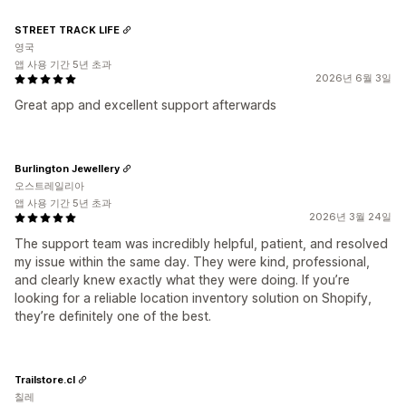
STREET TRACK LIFE
영국
앱 사용 기간 5년 초과
2026년 6월 3일
Great app and excellent support afterwards
Burlington Jewellery
오스트레일리아
앱 사용 기간 5년 초과
2026년 3월 24일
The support team was incredibly helpful, patient, and resolved
my issue within the same day. They were kind, professional,
and clearly knew exactly what they were doing. If you’re
looking for a reliable location inventory solution on Shopify,
they’re definitely one of the best.
Trailstore.cl
칠레