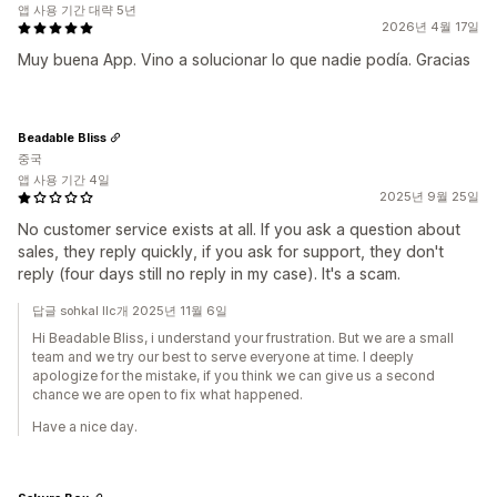
앱 사용 기간 대략 5년
2026년 4월 17일
Muy buena App. Vino a solucionar lo que nadie podía. Gracias
Beadable Bliss
중국
앱 사용 기간 4일
2025년 9월 25일
No customer service exists at all. If you ask a question about
sales, they reply quickly, if you ask for support, they don't
reply (four days still no reply in my case). It's a scam.
답글 sohkal llc개 2025년 11월 6일
Hi Beadable Bliss, i understand your frustration. But we are a small
team and we try our best to serve everyone at time. I deeply
apologize for the mistake, if you think we can give us a second
chance we are open to fix what happened.
Have a nice day.