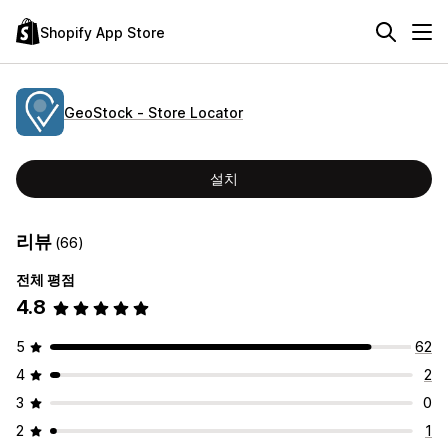
Shopify App Store
GeoStock ‑ Store Locator
설치
리뷰
(66)
전체 평점
4.8
5
62
4
2
3
0
2
1