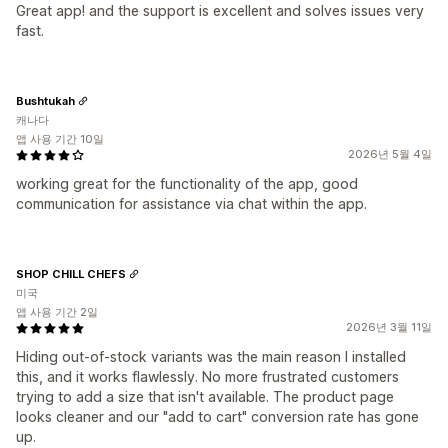
Great app! and the support is excellent and solves issues very
fast.
Bushtukah
캐나다
앱 사용 기간 10일
2026년 5월 4일
working great for the functionality of the app, good
communication for assistance via chat within the app.
SHOP CHILL CHEFS
미국
앱 사용 기간 2일
2026년 3월 11일
Hiding out-of-stock variants was the main reason I installed
this, and it works flawlessly. No more frustrated customers
trying to add a size that isn't available. The product page
looks cleaner and our "add to cart" conversion rate has gone
up.