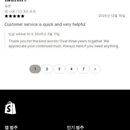
Sakura Box
일본
앱 사용 기간 3년 초과
2025년 12월 19일
Customer service is quick and very helpful
답글 sohkal llc개 2026년 3월 17일
Thank you for the kind words! Over three years together. We
appreciate your continued trust. Always here if you need anything.
1
2
3
4
7
앱 범주
인기 범주