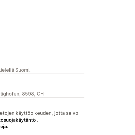
ielellä Suomi.
ttighofen, 8598, CH
etojen käyttöoikeuden, jotta se voi
tosuojakäytäntö
.
oja: