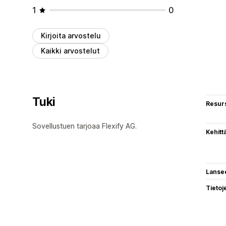
1
0
Kirjoita arvostelu
Kaikki arvostelut
Tuki
Resurs
Sovellustuen tarjoaa Flexify AG.
Kehitt
Lanse
Tietoj