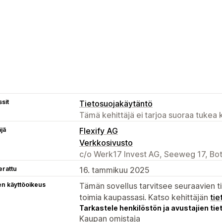
sit
Tietosuojakäytäntö
Tämä kehittäjä ei tarjoa suoraa tukea k
äjä
Flexify AG
Verkkosivusto
c/o Werk17 Invest AG, Seeweg 17, Bo
erattu
16. tammikuu 2025
en käyttöoikeus
Tämän sovellus tarvitsee seuraavien ti
toimia kaupassasi. Katso kehittäjän
tie
Tarkastele henkilöstön ja avustajien tiet
Kaupan omistaja