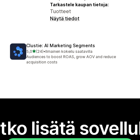
Tarkastele kaupan tietoja:
Tuotteet
Näytä tiedot
Clustie: AI Marketing Segments
/ 5 tähteä
5,0
(24)
•
Ilmainen kokeilu saatavilla
24 arvostelua yhteensä
Audiences to boost ROAS, grow AOV and reduce
acquisition costs
tko lisätä sovell