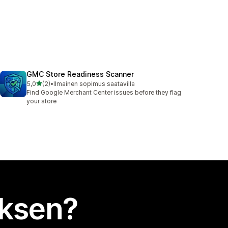
GMC Store Readiness Scanner
/ 5 tähteä
5,0
(2)
•
Ilmainen sopimus saatavilla
2 arvostelua yhteensä
Find Google Merchant Center issues before they flag
your store
uksen?