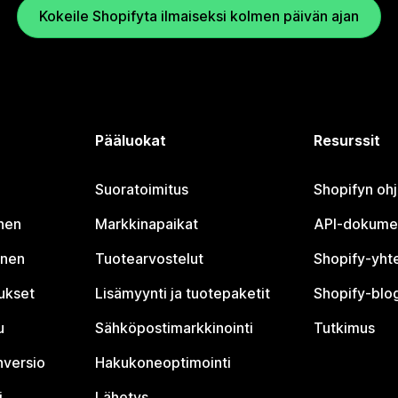
Kokeile Shopifyta ilmaiseksi kolmen päivän ajan
Pääluokat
Resurssit
Suoratoimitus
Shopifyn oh
nen
Markkinapaikat
API-dokume
inen
Tuotearvostelut
Shopify-yht
tukset
Lisämyynti ja tuotepaketit
Shopify-blog
u
Sähköpostimarkkinointi
Tutkimus
nversio
Hakukoneoptimointi
i
Lähetys