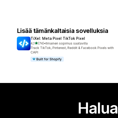
Lisää tämänkaltaisia sovelluksia
TiXel: Meta Pixel TikTok Pixel
/ 5 tähteä
4,1
(74)
•
Ilmainen sopimus saatavilla
74 arvostelua yhteensä
Track TikTok, Pinterest, Reddit & Facebook Pixels with
CAPI
Built for Shopify
Halua