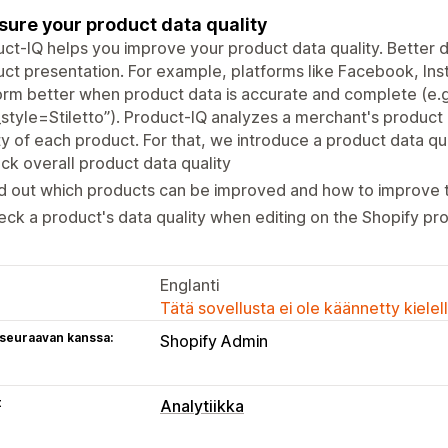
ure your product data quality
ct-IQ helps you improve your product data quality. Better d
ct presentation. For example, platforms like Facebook, I
rm better when product data is accurate and complete (e.g.,
style=Stiletto”). Product-IQ analyzes a merchant's product
ty of each product. For that, we introduce a product data qua
ck overall product data quality
d out which products can be improved and how to improve 
ck a product's data quality when editing on the Shopify pr
Englanti
Tätä sovellusta ei ole käännetty kiele
 seuraavan kanssa:
Shopify Admin
t
Analytiikka