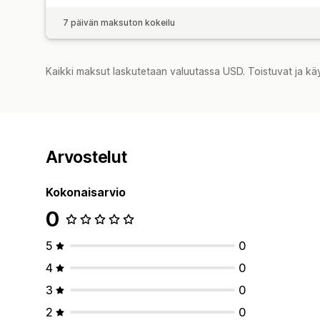
7 päivän maksuton kokeilu
Kaikki maksut laskutetaan valuutassa USD. Toistuvat ja kä
Arvostelut
Kokonaisarvio
0
5
0
4
0
3
0
2
0