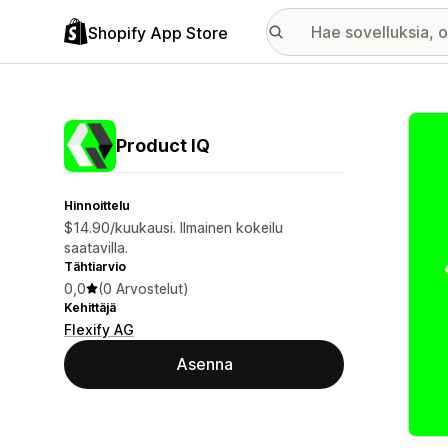
Shopify App Store
Esitt
Product IQ
Hinnoittelu
$14.90/kuukausi. Ilmainen kokeilu
saatavilla.
Tähtiarvio
0,0
(0 Arvostelut)
Kehittäjä
Flexify AG
Asenna