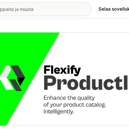
Selaa sovellu
elykuvagalleria