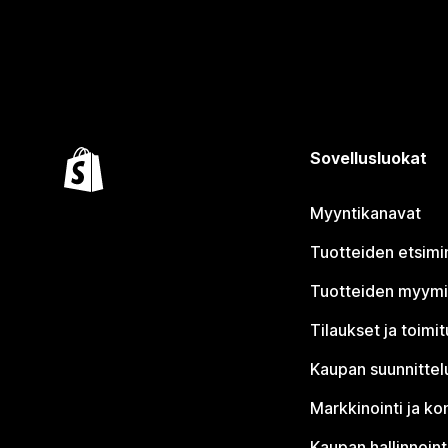
Sovellusluokat
Myyntikanavat
Tuotteiden etsimi
Tuotteiden myym
Tilaukset ja toimi
Kaupan suunnittel
Markkinointi ja ko
Kaupan hallinnoint