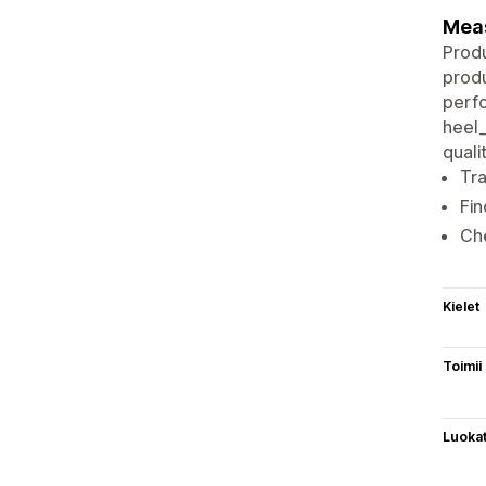
Meas
Produ
produ
perfo
heel_
quali
Tra
Fin
Che
Kielet
Toimii
Luoka