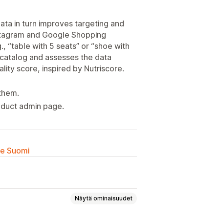
ata in turn improves targeting and
nstagram and Google Shopping
 “table with 5 seats” or “shoe with
 catalog and assesses the data
lity score, inspired by Nutriscore.
them.
oduct admin page.
lle Suomi
Näytä ominaisuudet