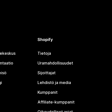
Shopify
jekeskus
Tietoja
ntaatio
Uramahdollisuudet
eisö
Sijoittajat
i
Lehdistö ja media
Kumppanit
Affiliate-kumppanit
Oikeudelliset asiat