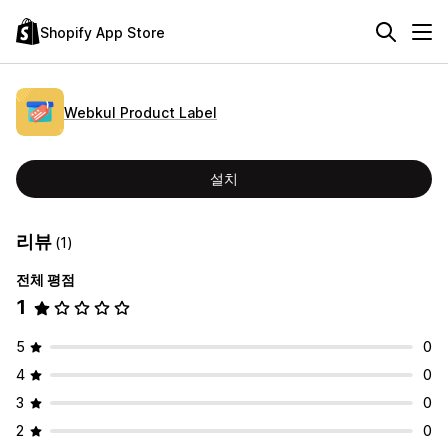
Shopify App Store
Webkul Product Label
설치
리뷰
(1)
전체 평점
1
5
0
4
0
3
0
2
0