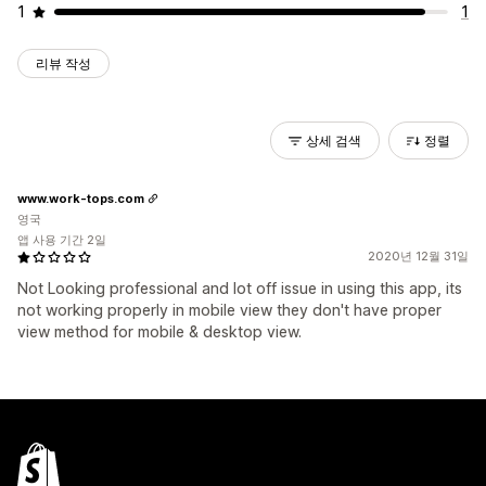
1
1
리뷰 작성
상세 검색
정렬
www.work-tops.com
영국
앱 사용 기간 2일
2020년 12월 31일
Not Looking professional and lot off issue in using this app, its
not working properly in mobile view they don't have proper
view method for mobile & desktop view.