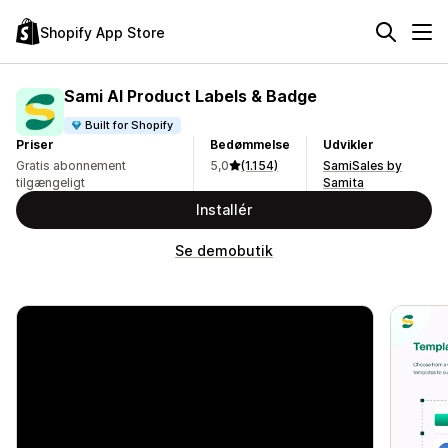
Shopify App Store
Sami AI Product Labels & Badge
Built for Shopify
Priser
Bedømmelse
Udvikler
Gratis abonnement
5,0
(1.154)
SamiSales by
tilgængeligt
Samita
Installér
Se demobutik