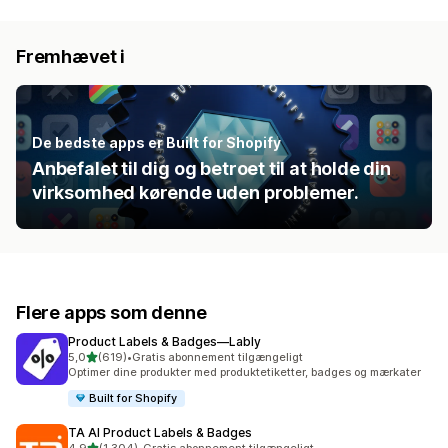
Fremhævet i
De bedste apps er Built for Shopify
Anbefalet til dig og betroet til at holde din
virksomhed kørende uden problemer.
Flere apps som denne
Product Labels & Badges—Lably
ud af 5 stjerner
5,0
(619)
•
Gratis abonnement tilgængeligt
619 anmeldelser i alt
Optimer dine produkter med produktetiketter, badges og mærkater
Built for Shopify
TA AI Product Labels & Badges
ud af 5 stjerner