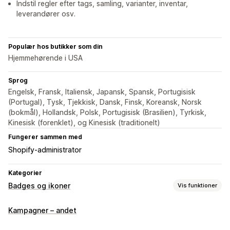
Indstil regler efter tags, samling, varianter, inventar,
leverandører osv.
Populær hos butikker som din
Hjemmehørende i USA
Sprog
Engelsk, Fransk, Italiensk, Japansk, Spansk, Portugisisk
(Portugal), Tysk, Tjekkisk, Dansk, Finsk, Koreansk, Norsk
(bokmål), Hollandsk, Polsk, Portugisisk (Brasilien), Tyrkisk,
Kinesisk (forenklet), og Kinesisk (traditionelt)
Fungerer sammen med
Shopify-administrator
Kategorier
Badges og ikoner
Vis funktioner
Ikontyper
Kampagner – andet
Tilpasset
Garanti
Betaling
Produktfunktioner