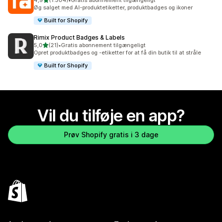
4,9
(1.304)
•
Gratis abonnement tilgængeligt
1304 anmeldelser i alt
Øg salget med AI-produktetiketter, produktbadges og ikoner
Built for Shopify
Rimix Product Badges & Labels
ud af 5 stjerner
5,0
(21)
•
Gratis abonnement tilgængeligt
21 anmeldelser i alt
Opret produktbadges og -etiketter for at få din butik til at stråle
Built for Shopify
Vil du tilføje en app?
Prøv Shopify gratis i 3 dage