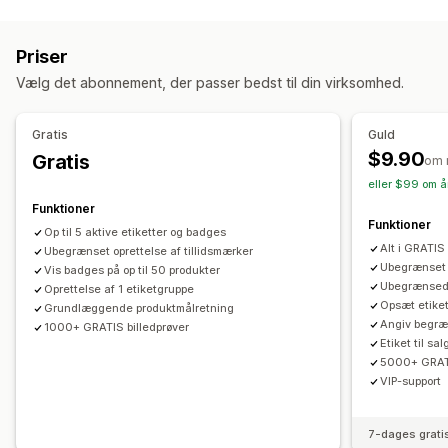
Udsalgsbannere
Sikkerhed
Levering
Sociale medier
Tillid
Garanti
Priser
Tilpasning
Vælg det abonnement, der passer bedst til din virksomhed.
Animationer
Baggrunde
Kanter
Farver
Tilpasset tekst
Skrifttyper
Styling
Størrelse
Værktøjstips
Filupload
Gratis
Guld
Dynamisk på mobil
Enhedsspecifik
Planlægning
$9.90
Gratis
om 
eller $99 om å
Placering af ikon
Funktioner
Manuel placering
Automatisk placering
Annonceringslinje
Funktioner
Op til 5 aktive etiketter og badges
Tilpassede sider
Side med indkøbskurv
Kollektionssider
Alt i GRATIS
Ubegrænset oprettelse af tillidsmærker
Sidehoved
Startside
Landingssider
Produktsider
Ubegrænset o
Vis badges på op til 50 produkter
Ubegrænsede 
Oprettelse af 1 etiketgruppe
Søgeside
Opsæt etiket
Grundlæggende produktmålretning
Angiv begræ
1000+ GRATIS billedprøver
Etiket til sa
5000+ GRATI
VIP-support
7-dages grati