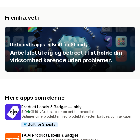
Fremhævet i
De bedste apps er Built for Shopify
Anbefalet til dig og betroet til at holde din
virksomhed kørende uden problemer.
Flere apps som denne
Product Labels & Badges—Lably
ud af 5 stjerner
5,0
(619)
•
Gratis abonnement tilgængeligt
619 anmeldelser i alt
Optimer dine produkter med produktetiketter, badges og mærkater
Built for Shopify
TA AI Product Labels & Badges
ud af 5 stjerner