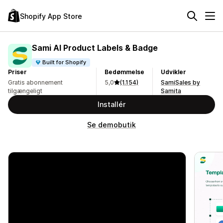
Shopify App Store
Sami AI Product Labels & Badge
Built for Shopify
Priser
Bedømmelse
Udvikler
Gratis abonnement
5,0
(1.154)
SamiSales by
tilgængeligt
Samita
Installér
Se demobutik