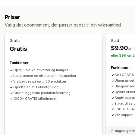
Udsalgsbannere
Sikkerhed
Levering
Sociale medier
Tillid
Garanti
Priser
Tilpasning
Vælg det abonnement, der passer bedst til din virksomhed.
Animationer
Baggrunde
Kanter
Farver
Tilpasset tekst
Skrifttyper
Styling
Størrelse
Værktøjstips
Filupload
Gratis
Guld
Dynamisk på mobil
Enhedsspecifik
Planlægning
$9.90
Gratis
om 
eller $99 om å
Placering af ikon
Funktioner
Manuel placering
Automatisk placering
Annonceringslinje
Funktioner
Op til 5 aktive etiketter og badges
Tilpassede sider
Side med indkøbskurv
Kollektionssider
Alt i GRATIS
Ubegrænset oprettelse af tillidsmærker
Sidehoved
Startside
Landingssider
Produktsider
Ubegrænset o
Vis badges på op til 50 produkter
Ubegrænsede 
Oprettelse af 1 etiketgruppe
Søgeside
Opsæt etiket
Grundlæggende produktmålretning
Angiv begræ
1000+ GRATIS billedprøver
Etiket til sa
5000+ GRATI
VIP-support
7-dages grati