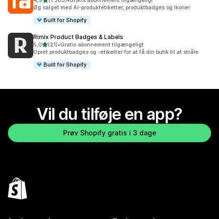
4,9
(1.303)
•
Gratis abonnement tilgængeligt
1303 anmeldelser i alt
Øg salget med AI-produktetiketter, produktbadges og ikoner
Built for Shopify
Rimix Product Badges & Labels
ud af 5 stjerner
5,0
(21)
•
Gratis abonnement tilgængeligt
21 anmeldelser i alt
Opret produktbadges og -etiketter for at få din butik til at stråle
Built for Shopify
Vil du tilføje en app?
Prøv Shopify gratis i 3 dage