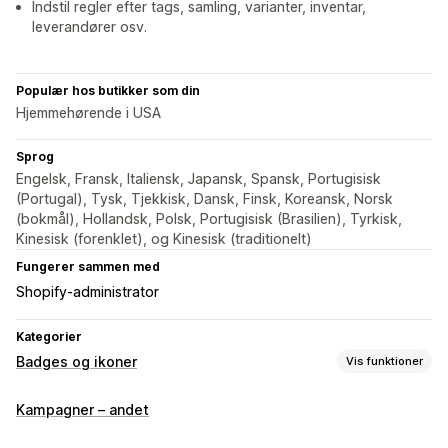
Indstil regler efter tags, samling, varianter, inventar,
leverandører osv.
Populær hos butikker som din
Hjemmehørende i USA
Sprog
Engelsk, Fransk, Italiensk, Japansk, Spansk, Portugisisk
(Portugal), Tysk, Tjekkisk, Dansk, Finsk, Koreansk, Norsk
(bokmål), Hollandsk, Polsk, Portugisisk (Brasilien), Tyrkisk,
Kinesisk (forenklet), og Kinesisk (traditionelt)
Fungerer sammen med
Shopify-administrator
Kategorier
Badges og ikoner
Vis funktioner
Ikontyper
Kampagner – andet
Tilpasset
Garanti
Betaling
Produktfunktioner