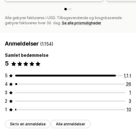
Alle gebyrer faktureres i USD. Tilbagevendende og brugsbaserede
gebyrer faktureres hver 30. dag.
Se alle prismuligheder
Anmeldelser
(1.154)
Samlet bedømmelse
5
5
1,1 t
4
26
3
1
2
3
1
10
Skriv en anmeldelse
Alle anmeldelser