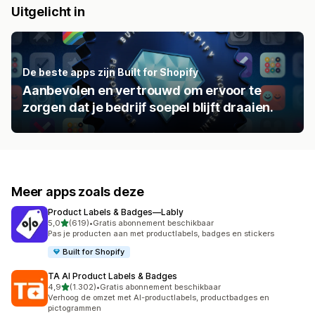
Uitgelicht in
De beste apps zijn Built for Shopify
Aanbevolen en vertrouwd om ervoor te
zorgen dat je bedrijf soepel blijft draaien.
Meer apps zoals deze
Product Labels & Badges—Lably
van 5 sterren
5,0
(619)
•
Gratis abonnement beschikbaar
619 recensies in totaal
Pas je producten aan met productlabels, badges en stickers
Built for Shopify
TA AI Product Labels & Badges
van 5 sterren
4,9
(1.302)
•
Gratis abonnement beschikbaar
1302 recensies in totaal
Verhoog de omzet met AI-productlabels, productbadges en
pictogrammen