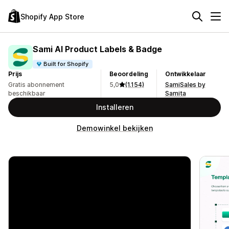
Shopify App Store
Sami AI Product Labels & Badge
Built for Shopify
Prijs
Beoordeling
Ontwikkelaar
Gratis abonnement
5,0
(1.154)
SamiSales by
beschikbaar
Samita
Installeren
Demowinkel bekijken