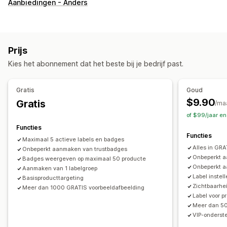
Soorten pictogrammen
Aanbiedingen - Anders
Aangepast
Garantie
Betaling
Productfuncties
Uitverkoopbanner
Beveiliging
Verzending
Social media
Trust
Garantie
Prijs
Aanpassing
Kies het abonnement dat het beste bij je bedrijf past.
Animaties
Achtergronden
Borders
Kleuren
Aangepaste tekst
Lettertypen
Stijl
Grootte
Tooltips
Gratis
Goud
Bestanden uploaden
Mobiel responsief
$9.90
Gratis
/ma
Apparaatspecifiek
Planning
of $99/jaar e
Functies
Pictogrampositie
Functies
Maximaal 5 actieve labels en badges
Handmatige positionering
Automatische positionering
Alles in GRA
Onbeperkt aanmaken van trustbadges
Aankondigingsbalk
Pagina´s op maat
Winkelwagenpagina
Onbeperkt a
Badges weergeven op maximaal 50 producte
Onbeperkt a
Aanmaken van 1 labelgroep
Collectiepagina's
Koptekst
Homepage
Landingspagina's
Label instell
Basisproducttargeting
Productpagina's
Zoekpagina's
Zichtbaarhei
Meer dan 1000 GRATIS voorbeeldafbeelding
Label voor p
Meer dan 50
VIP-onderst