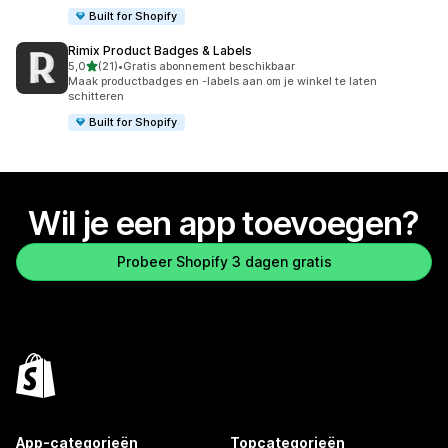
Built for Shopify
Rimix Product Badges & Labels
van 5 sterren
5,0
(21)
•
Gratis abonnement beschikbaar
21 recensies in totaal
Maak productbadges en -labels aan om je winkel te laten
schitteren
Built for Shopify
Wil je een app toevoegen?
Probeer Shopify 3 dagen gratis
App-categorieën
Topcategorieën