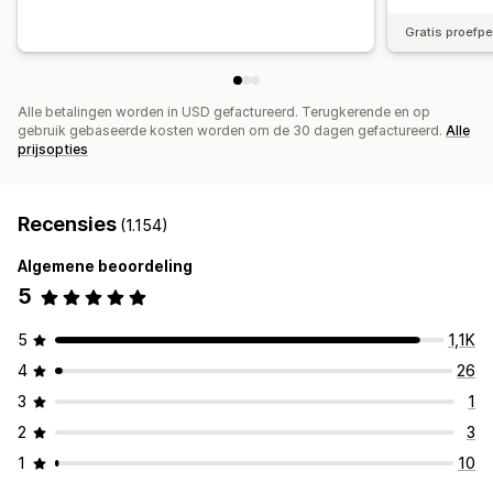
Gratis proefp
Alle betalingen worden in USD gefactureerd. Terugkerende en op
gebruik gebaseerde kosten worden om de 30 dagen gefactureerd.
Alle
prijsopties
Recensies
(1.154)
Algemene beoordeling
5
5
1,1K
4
26
3
1
2
3
1
10