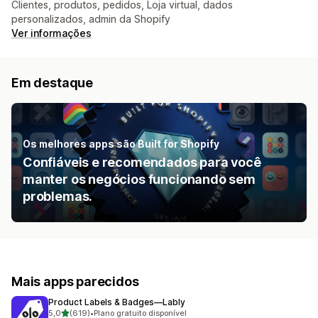
Clientes, produtos, pedidos, Loja virtual, dados
personalizados, admin da Shopify
Ver informações
Em destaque
Os melhores apps são Built for Shopify
Confiáveis e recomendados para você
manter os negócios funcionando sem
problemas.
Mais apps parecidos
Product Labels & Badges—Lably
de 5 estrelas
5,0
(619)
•
Plano gratuito disponível
619 avaliações ao todo