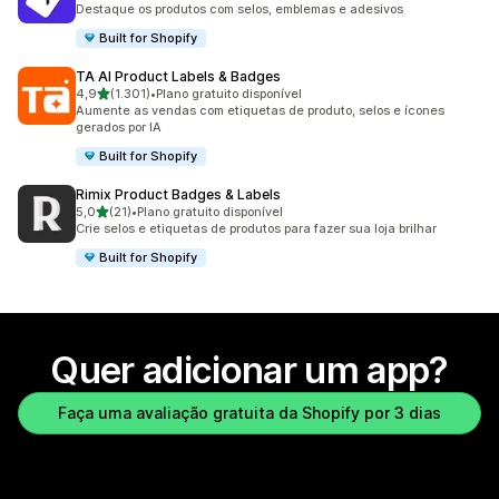
Destaque os produtos com selos, emblemas e adesivos
Built for Shopify
TA AI Product Labels & Badges
de 5 estrelas
4,9
(1.301)
•
Plano gratuito disponível
1301 avaliações ao todo
Aumente as vendas com etiquetas de produto, selos e ícones
gerados por IA
Built for Shopify
Rimix Product Badges & Labels
de 5 estrelas
5,0
(21)
•
Plano gratuito disponível
21 avaliações ao todo
Crie selos e etiquetas de produtos para fazer sua loja brilhar
Built for Shopify
Quer adicionar um app?
Faça uma avaliação gratuita da Shopify por 3 dias