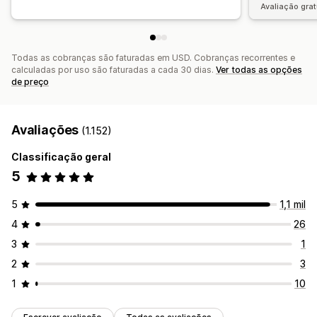
Avaliação grat
Todas as cobranças são faturadas em USD. Cobranças recorrentes e
calculadas por uso são faturadas a cada 30 dias.
Ver todas as opções
de preço
Avaliações
(1.152)
Classificação geral
5
5
1,1 mil
4
26
3
1
2
3
1
10