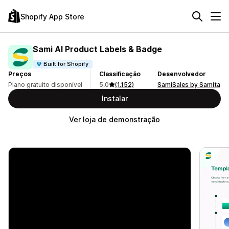
Shopify App Store
Sami AI Product Labels & Badge
Built for Shopify
Preços
Classificação
Desenvolvedor
Plano gratuito disponível
5,0
(1.152)
SamiSales by Samita
Instalar
Ver loja de demonstração