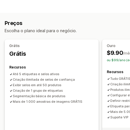
Personalizado
Garantia
Pagamento
Recursos de produto
Banners da promoção
Segurança
Frete
Redes sociais
Confiança
Garantia
Preços
Personalização
Escolha o plano ideal para o negócio.
Animações
Planos de fundo
Bordas
Cores
Texto personalizado
Fontes
Estilo
Tamanho
Grátis
Ouro
Dicas de ferramentas
Upload de arquivo
$9.90
Grátis
/mê
Responsividade para dispositivos móveis
ou $99/ano (e
Específico do dispositivo
Agendamento
Recursos
Recursos
Até 5 etiquetas e selos ativos
Posição do ícone
Tudo GRÁTI
Criação ilimitada de selos de confiança
Posição do manual
Posicionamento automático
Criação ilim
Exibir selos em até 50 produtos
Produtos ili
Criação de 1 grupo de etiquetas
Barra de anúncios
Páginas personalizadas
Configurar e
Segmentação básica de produtos
Página do carrinho
Páginas de coleção
Cabeçalho
Definir restr
Mais de 1.000 amostras de imagens GRÁTIS
Etiqueta pa
Página inicial
Páginas de destino
Páginas de produtos
Mais de 5.0
Página de pesquisa
Suporte VIP