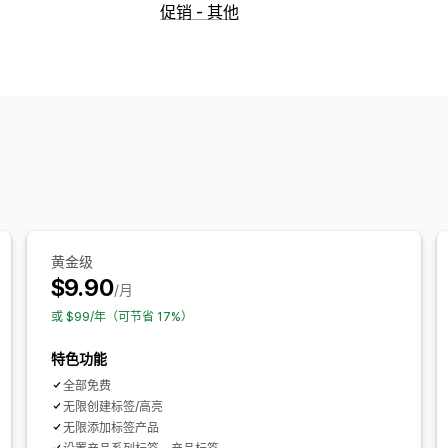
图标类型
促销 - 其他
自定义
保证
支付
产品功能
促销横幅
自定义
动画
背景
边框
颜色
自定义文本
字
自动适应移动设备
特定设备
安排日程
图标位置
手动定位
自动定位
公告栏
自定义页面
主页
登陆页面
产品页面
搜索页面
黄金级
$9.90
/月
或 $99/年（可节省 17%）
特色功能
全部免费
无限创建标签/高亮
无限添加标签产品