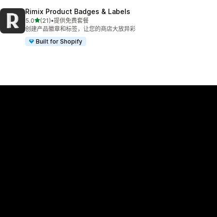
Rimix Product Badges & Labels
星（满分 5 星）
5.0
(21)
•
提供免费套餐
总共 21 条评论
创建产品徽章和标签，让您的商店大放异彩
Built for Shopify