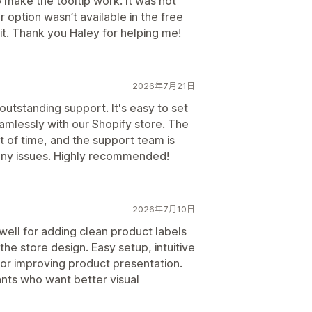
 make the tooltip work. It was not
er option wasn’t available in the free
 it. Thank you Haley for helping me!
2026年7月21日
outstanding support. It's easy to set
amlessly with our Shopify store. The
t of time, and the support team is
any issues. Highly recommended!
2026年7月10日
ell for adding clean product labels
e store design. Easy setup, intuitive
for improving product presentation.
ts who want better visual