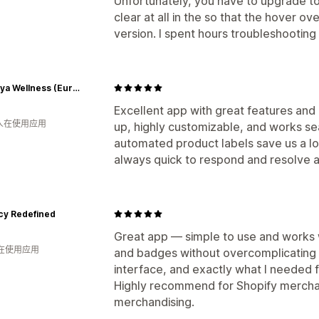
Unfortunately, you have to upgrade to
clear at all in the so that the hover ov
version. I spent hours troubleshooting
Himalaya Wellness (Europe)
Excellent app with great features and 
 人在使用应用
up, highly customizable, and works se
automated product labels save us a lo
always quick to respond and resolve 
cy Redefined
Great app — simple to use and works w
人在使用应用
and badges without overcomplicating th
interface, and exactly what I needed 
Highly recommend for Shopify merchan
merchandising.