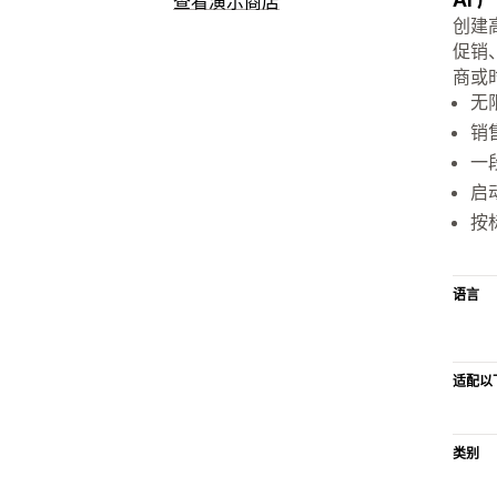
查看演示商店
创建
促销
商或
无
销
一
启
按
语言
适配以
类别