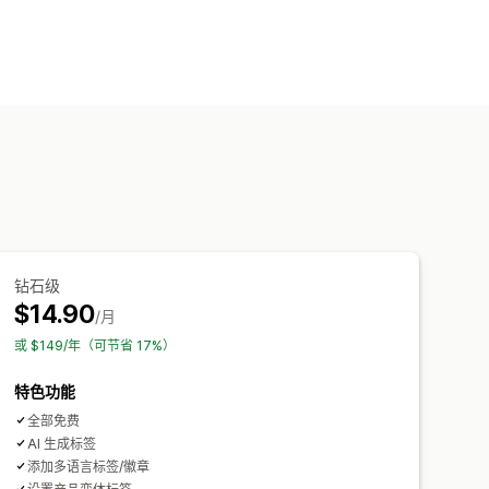
安全
运输
社交媒体
信任
保修
体
样式
尺寸
工具提示
文件上传
购物车页面
产品系列页面
标头
钻石级
$14.90
/月
或 $149/年（可节省 17%）
特色功能
全部免费
AI 生成标签
添加多语言标签/徽章