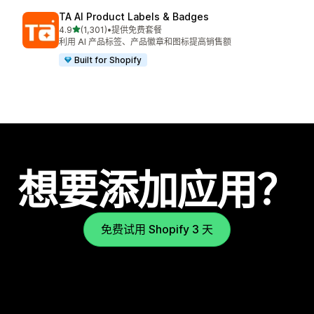
TA AI Product Labels & Badges
星（满分 5 星）
4.9
(1,301)
•
提供免费套餐
总共 1301 条评论
利用 AI 产品标签、产品徽章和图标提高销售额
Built for Shopify
想要添加应用？
免费试用 Shopify 3 天