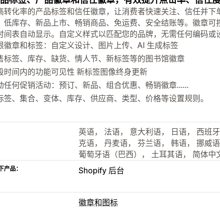
高转化率的产品标签和信任徽章，让消费者快速关注、信任并下单。
、低库存、新品上市、畅销商品、免运费、安全结账等。徽章可
时间表自动显示。自定义样式以匹配您的品牌，无需任何编码或
限徽章和标签：自定义设计、图片上传、AI 生成标签
售标签、库存、缺货、情人节、新标签等的图书馆徽章
段时间内的功能可见性 新标签图像终身更新
动任何促销活动：预订、新品、组合优惠、畅销徽章……
标签、集合、变体、库存、供应商、类型、价格等设置规则。
英语， 法语， 意大利语， 日语， 西班
克语， 丹麦语， 芬兰语， 韩语， 挪威
葡萄牙语（巴西）， 土耳其语， 简体中
下产品：
Shopify 后台
徽章和图标