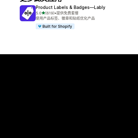
Product Labels & Badges—Lably
星（满分 5 星）
5.0
(619)
•
提供免费套餐
总共 619 条评论
使用产品标签、徽章和贴纸优化产品
Built for Shopify