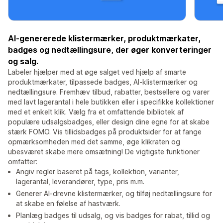
AI-genererede klistermærker, produktmærkater,
badges og nedtællingsure, der øger konverteringer
og salg.
Labeler hjælper med at øge salget ved hjælp af smarte
produktmærkater, tilpassede badges, AI-klistermærker og
nedtællingsure. Fremhæv tilbud, rabatter, bestsellere og varer
med lavt lagerantal i hele butikken eller i specifikke kollektioner
med et enkelt klik. Vælg fra et omfattende bibliotek af
populære udsalgsbadges, eller design dine egne for at skabe
stærk FOMO. Vis tillidsbadges på produktsider for at fange
opmærksomheden med det samme, øge klikraten og
ubesværet skabe mere omsætning! De vigtigste funktioner
omfatter:
Angiv regler baseret på tags, kollektion, varianter,
lagerantal, leverandører, type, pris m.m.
Generer AI-drevne klistermærker, og tilføj nedtællingsure for
at skabe en følelse af hastværk.
Planlæg badges til udsalg, og vis badges for rabat, tillid og