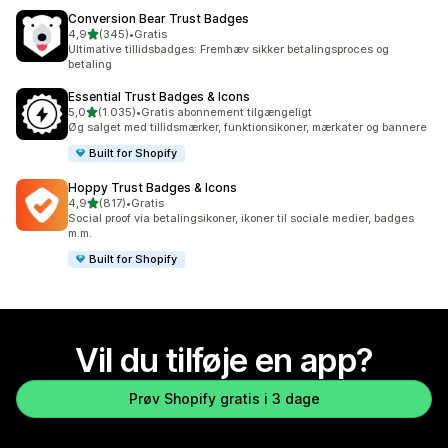
Conversion Bear Trust Badges
ud af 5 stjerner
4,9
(345)
•
Gratis
345 anmeldelser i alt
Ultimative tillidsbadges: Fremhæv sikker betalingsproces og
betaling
Essential Trust Badges & Icons
ud af 5 stjerner
5,0
(1.035)
•
Gratis abonnement tilgængeligt
1035 anmeldelser i alt
Øg salget med tillidsmærker, funktionsikoner, mærkater og bannere
Built for Shopify
Hoppy Trust Badges & Icons
ud af 5 stjerner
4,9
(817)
•
Gratis
817 anmeldelser i alt
Social proof via betalingsikoner, ikoner til sociale medier, badges
m.m.
Built for Shopify
Vil du tilføje en app?
Prøv Shopify gratis i 3 dage