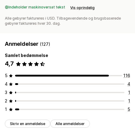
Indeholder maskinoversat tekst
Vis oprindelig
Alle gebyrer faktureres i USD. Tilbagevendende og brugsbaserede
gebyrer faktureres hver 30. dag.
Anmeldelser
(127)
Samlet bedømmelse
4,7
5
116
4
4
3
1
2
1
1
5
Skriv en anmeldelse
Alle anmeldelser