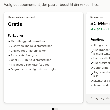
Vælg det abonnement, der passer bedst til din virksomhed.
Tilpasning
Animationer
Baggrunde
Kanter
Farver
Tilpasset tekst
Basic-abonnement
Premium
Skrifttyper
Styling
Størrelse
Værktøjstips
Filupload
$5.99
Gratis
om 
Dynamisk på mobil
Enhedsspecifik
Planlægning
eller $59 om å
Funktioner
Placering af ikon
Funktioner
Grundlæggende funktioner
Manuel placering
Automatisk placering
Annonceringslinje
Alle gratis 
2 selvdesignede klistermærker
Tilpassede sider
Side med indkøbskurv
Kollektionssider
Ubegrænset 
2 uploadede klistermærker
klistermærke
Startside
2 mærkater/badges
Landingssider
Produktsider
Søgeside
Understøttel
Over 500 gratis klistermærker
Understøttel
Tilpassede mærkater/badges
Generering a
Begrænsede muligheder for regler
Angiv mærkat
m.m.
Mærkater bas
Avancerede 
7-dages grati