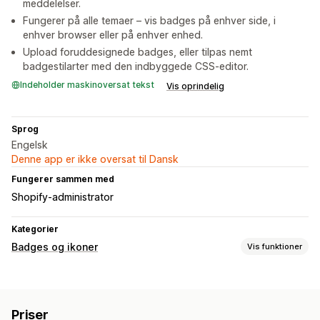
meddelelser.
Fungerer på alle temaer – vis badges på enhver side, i
enhver browser eller på enhver enhed.
Upload foruddesignede badges, eller tilpas nemt
badgestilarter med den indbyggede CSS-editor.
Indeholder maskinoversat tekst
Vis oprindelig
Sprog
Engelsk
Denne app er ikke oversat til Dansk
Fungerer sammen med
Shopify-administrator
Kategorier
Badges og ikoner
Vis funktioner
Ikontyper
Tilpasset
Garanti
Betaling
Produktfunktioner
Priser
Udsalgsbannere
Sikkerhed
Levering
Tillid
Garanti