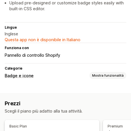
Upload pre-designed or customize badge styles easily with
built-in CSS editor.
Lingue
Inglese
Questa app non è disponibile in Italiano
Funziona con
Pannello di controllo Shopify
Categorie
Badge e icone
Mostra funzionalità
Tipi di icone
Personalizzate
Garanzia
Pagamento
Prezzi
Funzionalità del prodotto
Banner di vendita
Sicurezza
Scegli il piano più adatto alla tua attività.
Spedizione
Affidabilità
Garanzia
Personalizzazione
Basic Plan
Premium
Animazioni
Sfondi
Bordi
Colori
Testo personalizzato