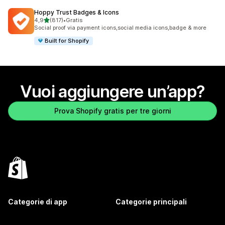
Hoppy Trust Badges & Icons
stelle su 5
4,9
(817)
•
Gratis
817 recensioni totali
Social proof via payment icons,social media icons,badge & more
Built for Shopify
Vuoi aggiungere un’app?
Prova Shopify gratis per tre giorni
Categorie di app
Categorie principali