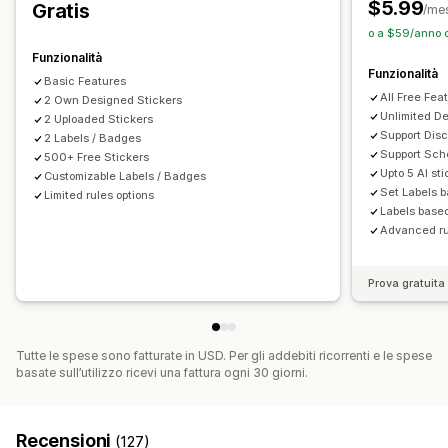
$5.99
Gratis
/me
Font
Stile
Dimensioni
Suggerimenti
Caricamento di file
o a $59/anno c
Adattivo per dispositivi mobili
In base al dispositivo
Funzionalità
Funzionalità
Programmazione
Basic Features
All Free Fea
2 Own Designed Stickers
Posizione delle icone
Unlimited D
2 Uploaded Stickers
Support Di
Posizione manuale
2 Labels / Badges
Posizionamento automatico
Support Sch
500+ Free Stickers
Barra degli annunci
Pagine personalizzate
Upto 5 AI st
Customizable Labels / Badges
Pagina del carrello
Pagine di collezione
Homepage
Set Labels 
Limited rules options
Labels based
Landing page
Pagine dei prodotti
Pagina di ricerca
Advanced rul
Prova gratuita 
Tutte le spese sono fatturate in USD. Per gli addebiti ricorrenti e le spese
basate sull’utilizzo ricevi una fattura ogni 30 giorni.
Recensioni
(127)