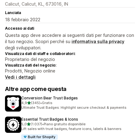
Calicut, Calicut, KL, 673016, IN
Lanciata
18 febbraio 2022
Accesso ai dati
Questa app deve accedere ai seguenti dati per funzionare con
il tuo negozio. Scopri perché su
informativa sulla privacy
degli sviluppatori.
Visualizza dati di staff e collaboratori:
Proprietario del negozio
Visualizza dati del negozio:
Prodotti, Negozio online
Vedi i dettagli
Altre app come questa
Conversion Bear Trust Badges
stelle su 5
4,9
(345)
•
Gratis
345 recensioni totali
Ultimate Trust Badges: Highlight secure checkout & payments
Essential Trust Badges & Icons
stelle su 5
5,0
(1.037)
•
Piano gratuito disponibile
1037 recensioni totali
Lift sales with trust badges, feature icons, labels & banners
Built for Shopify