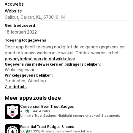
Acowebs
Website
Calicut, Calicut, KL, 673016, IN
Geïntroduceerd
18 februari 2022
Toegang tot gegevens
Deze app heeft toegang nodig tot de volgende gegevens om
goed te kunnen werken in je winkel. Ontdek waarom in het
privacybeleid van de ontwikkelaar
.
Gegevens van medewerkers en bijdragers bekijken:
Winkeleigenaar
Winkelgegevens bekijken:
Producten, Webshop
Zie details
Meer apps zoals deze
Conversion Bear Trust Badges
van 5 sterren
4,9
(344)
•
Gratis
344 recensies in totaal
Ultimate Trust Badges: Highlight secure checkout & payments
Essential Trust Badges & Icons
van 5 sterren
5,0
(1.033)
•
Gratis abonnement beschikbaar