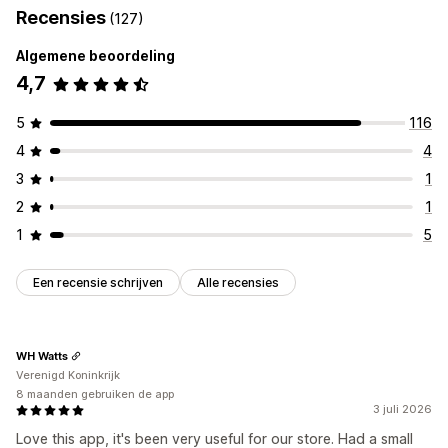
Recensies
(127)
Algemene beoordeling
4,7
5
116
4
4
3
1
2
1
1
5
Een recensie schrijven
Alle recensies
WH Watts
Verenigd Koninkrijk
8 maanden gebruiken de app
3 juli 2026
Love this app, it's been very useful for our store. Had a small