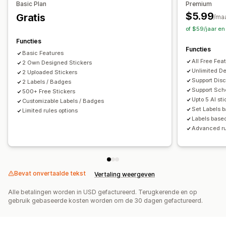
Basic Plan
Premium
Aangepaste tekst
Lettertypen
Stijl
Grootte
Tooltips
$5.99
Gratis
/ma
Bestanden uploaden
Mobiel responsief
of $59/jaar e
Apparaatspecifiek
Planning
Functies
Functies
Basic Features
Pictogrampositie
All Free Fea
2 Own Designed Stickers
Handmatige positionering
Automatische positionering
Unlimited D
2 Uploaded Stickers
Support Di
Aankondigingsbalk
2 Labels / Badges
Pagina´s op maat
Winkelwagenpagina
Support Sch
500+ Free Stickers
Collectiepagina's
Homepage
Landingspagina's
Upto 5 AI st
Customizable Labels / Badges
Productpagina's
Zoekpagina's
Set Labels 
Limited rules options
Labels based
Advanced rul
Bevat onvertaalde tekst
Vertaling weergeven
Alle betalingen worden in USD gefactureerd. Terugkerende en op
gebruik gebaseerde kosten worden om de 30 dagen gefactureerd.