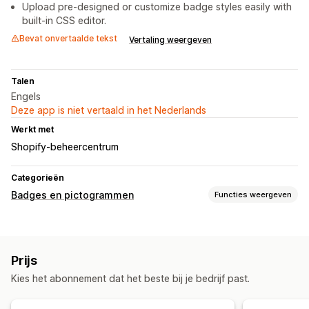
Upload pre-designed or customize badge styles easily with
built-in CSS editor.
Bevat onvertaalde tekst
Vertaling weergeven
Talen
Engels
Deze app is niet vertaald in het Nederlands
Werkt met
Shopify-beheercentrum
Categorieën
Badges en pictogrammen
Functies weergeven
Soorten pictogrammen
Aangepast
Garantie
Betaling
Productfuncties
Prijs
Uitverkoopbanner
Beveiliging
Verzending
Trust
Garantie
Kies het abonnement dat het beste bij je bedrijf past.
Aanpassing
Animaties
Achtergronden
Borders
Kleuren