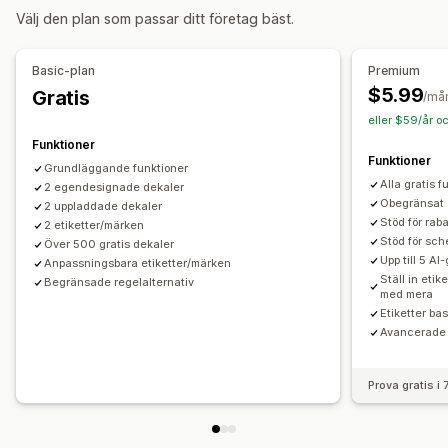
Välj den plan som passar ditt företag bäst.
Garanti
Anpassning
Basic-plan
Premium
Animeringar
Bakgrunder
Gränser
Färger
Anpassad text
$5.99
Gratis
/må
Teckensnitt
Styling
Storlek
Verktygstipps
eller $59/år o
Filuppladdning
Mobilanpassning
Enhetsspecifik
Funktioner
Funktioner
Schemaläggning
Grundläggande funktioner
Alla gratis 
2 egendesignade dekaler
Position av ikon
Obegränsat 
2 uppladdade dekaler
Stöd för ra
Manuell position
2 etiketter/märken
Automatisk position
Stöd för sc
Över 500 gratis dekaler
Fält med meddelande
Anpassade sidor
Varukorgssida
Upp till 5 A
Anpassningsbara etiketter/märken
Produktseriesida
Startsida
Landningssidor
Produktsidor
Ställ in etik
Begränsade regelalternativ
med mera
Söksida
Etiketter ba
Avancerade r
Prova gratis i