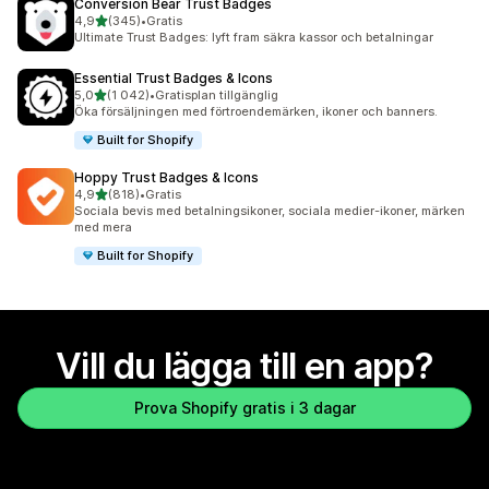
Conversion Bear Trust Badges
av 5 stjärnor
4,9
(345)
•
Gratis
345 recensioner totalt
Ultimate Trust Badges: lyft fram säkra kassor och betalningar
Essential Trust Badges & Icons
av 5 stjärnor
5,0
(1 042)
•
Gratisplan tillgänglig
1042 recensioner totalt
Öka försäljningen med förtroendemärken, ikoner och banners.
Built for Shopify
Hoppy Trust Badges & Icons
av 5 stjärnor
4,9
(818)
•
Gratis
818 recensioner totalt
Sociala bevis med betalningsikoner, sociala medier-ikoner, märken
med mera
Built for Shopify
Vill du lägga till en app?
Prova Shopify gratis i 3 dagar