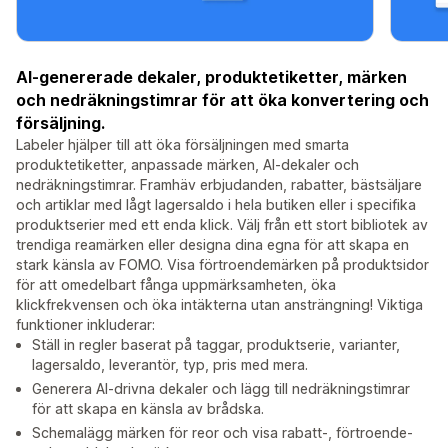
AI-genererade dekaler, produktetiketter, märken
och nedräkningstimrar för att öka konvertering och
försäljning.
Labeler hjälper till att öka försäljningen med smarta
produktetiketter, anpassade märken, AI-dekaler och
nedräkningstimrar. Framhäv erbjudanden, rabatter, bästsäljare
och artiklar med lågt lagersaldo i hela butiken eller i specifika
produktserier med ett enda klick. Välj från ett stort bibliotek av
trendiga reamärken eller designa dina egna för att skapa en
stark känsla av FOMO. Visa förtroendemärken på produktsidor
för att omedelbart fånga uppmärksamheten, öka
klickfrekvensen och öka intäkterna utan ansträngning! Viktiga
funktioner inkluderar:
Ställ in regler baserat på taggar, produktserie, varianter,
lagersaldo, leverantör, typ, pris med mera.
Generera AI-drivna dekaler och lägg till nedräkningstimrar
för att skapa en känsla av brådska.
Schemalägg märken för reor och visa rabatt-, förtroende-