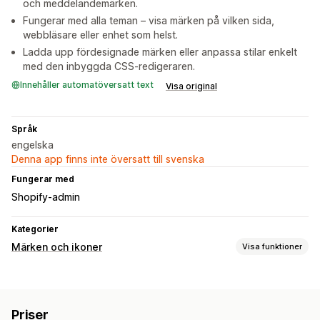
och meddelandemärken.
Fungerar med alla teman – visa märken på vilken sida,
webbläsare eller enhet som helst.
Ladda upp fördesignade märken eller anpassa stilar enkelt
med den inbyggda CSS-redigeraren.
Innehåller automatöversatt text
Visa original
Språk
engelska
Denna app finns inte översatt till svenska
Fungerar med
Shopify-admin
Kategorier
Märken och ikoner
Visa funktioner
Ikontyp
Anpassad
Garanti
Betalning
Produktfunktioner
Priser
Försäljningsbanners
Säkerhet
Leverans
Förtroende