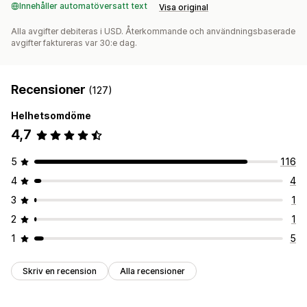
Innehåller automatöversatt text
Visa original
Alla avgifter debiteras i USD. Återkommande och användningsbaserade
avgifter faktureras var 30:e dag.
Recensioner
(127)
Helhetsomdöme
4,7
5
116
4
4
3
1
2
1
1
5
Skriv en recension
Alla recensioner