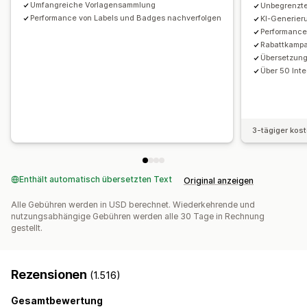
Umfangreiche Vorlagensammlung
Unbegrenzte
Warenkorbseite
Kollektionsseiten
Fußzeile
Header
Performance von Labels und Badges nachverfolgen
KI-Generier
Startseite
Landing Pages
Produktseiten
Suchseite
Performance
Rabattkampa
Übersetzun
Über 50 Int
3-tägiger kos
Enthält automatisch übersetzten Text
Original anzeigen
Alle Gebühren werden in USD berechnet. Wiederkehrende und
nutzungsabhängige Gebühren werden alle 30 Tage in Rechnung
gestellt.
Rezensionen
(1.516)
Gesamtbewertung