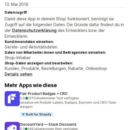
13. Mai 2016
Datenzugriff
Damit diese App in deinem Shop funktioniert, benötigt sie
Zugriff auf die folgenden Daten. Die Gründe dafür findest du in
der
Datenschutzerklärung
des Entwicklers bzw. der
Entwicklerin.
Kund:innendaten einsehen:
Geräte- und Aktivitätsdaten
Daten von Mitarbeiter:innen und Beitragenden einsehen:
Shop-Inhaber
Shop-Daten anzeigen und bearbeiten:
Kunden, Produkte, Bestellungen, Rabatte, Onlineshop
Details sehen
Mehr Apps wie diese
Flair Product Badges + CRO
von 5 Sternen
5,0
(211)
•
Kostenloser Test verfügbar
211 Rezensionen insgesamt
Umsätze mit Produkt-Labels, Badges, Bannern und CRO-Tools
steigern
Built for Shopify
DiscountYard — Stack Discounts
von 5 Sternen
3,7
(45)
•
Kostenloser Plan verfügbar