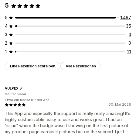
5
5
1.467
4
35
3
3
2
0
1
11
Eine Rezension schreiben
Alle Rezensionen
VULPEX
Deutschland
Etwa ein monat mit der App
30. Mai 2026
This App and especially the support is really really amazing! It’s
highly customizable, easy to use and works great. I had an
"issue" where the badge wasn’t showing on the first picture of
my product page carousel pictures but on the second. I just