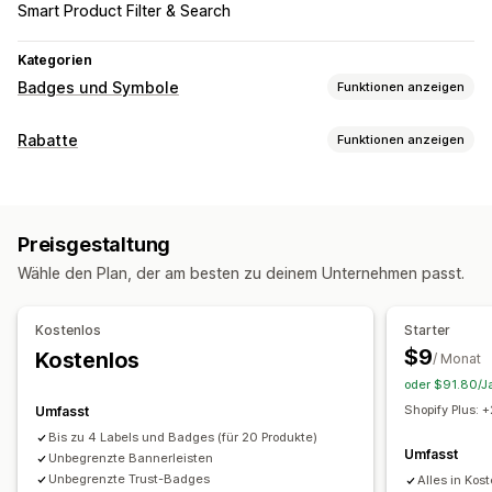
Smart Product Filter & Search
Kategorien
Badges und Symbole
Funktionen anzeigen
Symboltypen
Rabatte
Funktionen anzeigen
Benutzerdefiniert
Garantie
Zahlung
Produktmerkmale
Rabatt-Typen
Sales-Banner
Sicherheit
Versand
Social Media
Vertrauen
Rabattcodes
Prozentuale Rabatte
Countdown Timer
Gewährleistung
Preisgestaltung
Banner
Anpassung
Wähle den Plan, der am besten zu deinem Unternehmen passt.
Rabatte verwalten
Animationen
Hintergründe
Rahmen
Farben
Vorlagen
Automatisierungen
Targeting
Geolokalisierung
Benutzerdefinierter Text
Schriftarten
Styling
Größe
Kostenlos
Starter
Tooltipps
Datei-Upload
Responsivität für Mobilgeräte
$9
Kostenlos
/ Monat
Gerätespezifisch
Planung
oder $91.80/Ja
Shopify Plus:
Umfasst
Symbolposition
Bis zu 4 Labels und Badges (für 20 Produkte)
Manuelle Positionierung
Automatische Positionierung
Umfasst
Unbegrenzte Bannerleisten
Ankündigungsleiste
Benutzerdefinierte Seiten
Unbegrenzte Trust-Badges
Alles in Kos