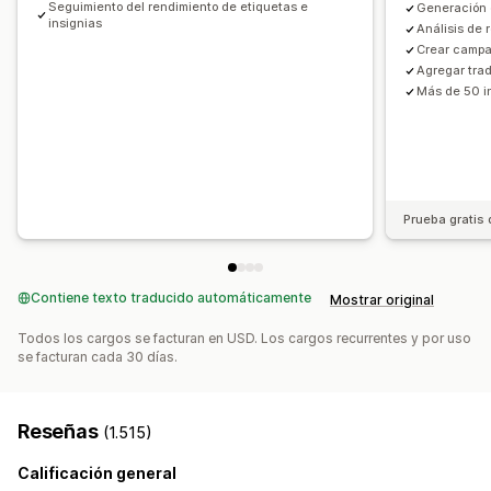
Seguimiento del rendimiento de etiquetas e
Generación 
Página del carrito
Páginas de colecciones
Pie de página
insignias
Análisis de 
Encabezado
Página de inicio
Páginas de destino
Crear camp
Agregar tra
Páginas de producto
Buscar página
Más de 50 i
Prueba gratis 
Contiene texto traducido automáticamente
Mostrar original
Todos los cargos se facturan en USD. Los cargos recurrentes y por uso
se facturan cada 30 días.
Reseñas
(1.515)
Calificación general