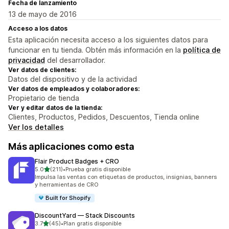
Fecha de lanzamiento
13 de mayo de 2016
Acceso a los datos
Esta aplicación necesita acceso a los siguientes datos para
funcionar en tu tienda. Obtén más información en la
política de
privacidad
del desarrollador.
Ver datos de clientes:
Datos del dispositivo y de la actividad
Ver datos de empleados y colaboradores:
Propietario de tienda
Ver y editar datos de la tienda:
Clientes, Productos, Pedidos, Descuentos, Tienda online
Ver los detalles
Más aplicaciones como esta
Flair Product Badges + CRO
de 5 estrellas
5.0
(211)
•
Prueba gratis disponible
211 reseñas en total
Impulsa las ventas con etiquetas de productos, insignias, banners
y herramientas de CRO
Built for Shopify
DiscountYard — Stack Discounts
de 5 estrellas
3.7
(45)
•
Plan gratis disponible
45 reseñas en total