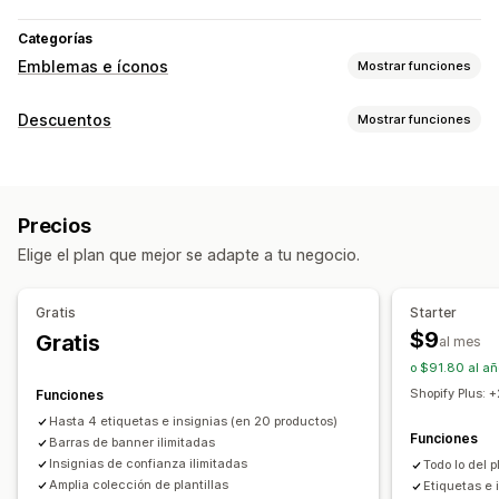
Categorías
Emblemas e íconos
Mostrar funciones
Tipos de íconos
Descuentos
Mostrar funciones
Personalizado
Garantía
Pago
Tipos de descuentos
Características del producto
Banners de ofertas
Códigos de descuento
Descuentos porcentuales
Seguridad
Envíos
Redes sociales
Confianza
Garantía
Precios
Cuentas regresivas
Banners
Personalización
Elige el plan que mejor se adapte a tu negocio.
Gestión de descuentos
Animaciones
Fondos
Bordes
Colores
Plantillas
Automatizaciones
Segmentación
Texto personalizado
Fuentes
Estilo
Tamaño
Gratis
Starter
Geolocalización
Información sobre herramientas
Subida de archivos
$9
Gratis
al mes
Adaptación a dispositivos móviles
o $91.80 al añ
Específico para cada dispositivo
Cronogramas
Shopify Plus:
Funciones
Hasta 4 etiquetas e insignias (en 20 productos)
Posición del ícono
Funciones
Barras de banner ilimitadas
Posición manual
Posicionamiento automático
Insignias de confianza ilimitadas
Todo lo del p
Amplia colección de plantillas
Etiquetas e 
Barra de anuncios
Páginas personalizadas