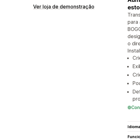
Ver loja de demonstração
esto
Tran
para 
BOGOS
desig
o di
Insta
Cri
Exi
Cri
Po
Def
pr
Con
Idiom
Funci