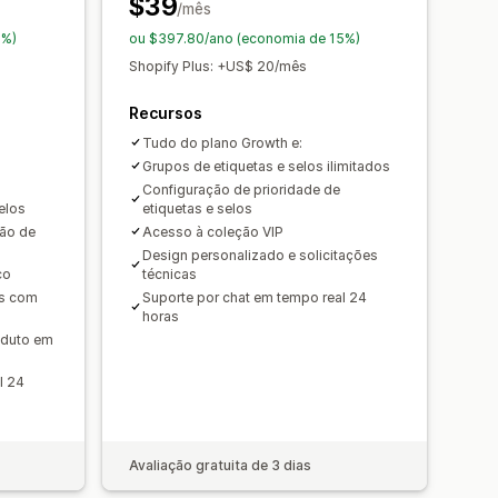
$39
/mês
automático
Barra de anúncios
5%)
ou $397.80/ano (economia de 15%)
rrinho
Páginas de coleção
Rodapé
Shopify Plus: +US$ 20/mês
 destino
Páginas de produtos
Recursos
Tudo do plano Growth e:
Grupos de etiquetas e selos ilimitados
Configuração de prioridade de
elos
etiquetas e selos
ção de
Acesso à coleção VIP
Design personalizado e solicitações
co
técnicas
os com
Suporte por chat em tempo real 24
horas
oduto em
l 24
Avaliação gratuita de 3 dias