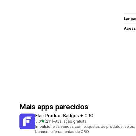
Lança
Acess
Mais apps parecidos
Flair Product Badges + CRO
de 5 estrelas
5,0
(211)
•
Avaliação gratuita
211 avaliações ao todo
Impulsione as vendas com etiquetas de produtos, selos,
banners e ferramentas de CRO