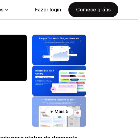
ps
Fazer login
Comece grátis
+ Mais 5
eais para status de desconto,