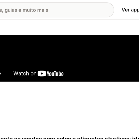
Ver ap
ia de imagens em destaque
nte as vendas com selos e etiquetas atrativos: id