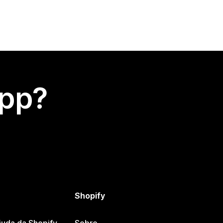
app?
Shopify