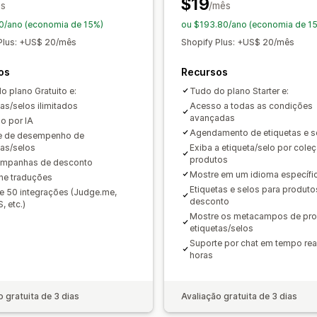
$19
s
/mês
Posição do manual
Posicionamento 
0/ano (economia de 15%)
ou $193.80/ano (economia de 1
Páginas personalizadas
Página do ca
Plus: +US$ 20/mês
Shopify Plus: +US$ 20/mês
Cabeçalho
Página inicial
Páginas de
os
Recursos
Página de pesquisa
o plano Gratuito e:
Tudo do plano Starter e:
tas/selos ilimitados
Acesso a todas as condições
avançadas
o por IA
Agendamento de etiquetas e s
e de desempenho de
tas/selos
Exiba a etiqueta/selo por cole
produtos
ampanhas de desconto
Mostre em um idioma específi
ne traduções
Etiquetas e selos para produt
e 50 integrações (Judge.me,
desconto
 etc.)
Mostre os metacampos de pr
etiquetas/selos
Suporte por chat em tempo rea
horas
o gratuita de 3 dias
Avaliação gratuita de 3 dias