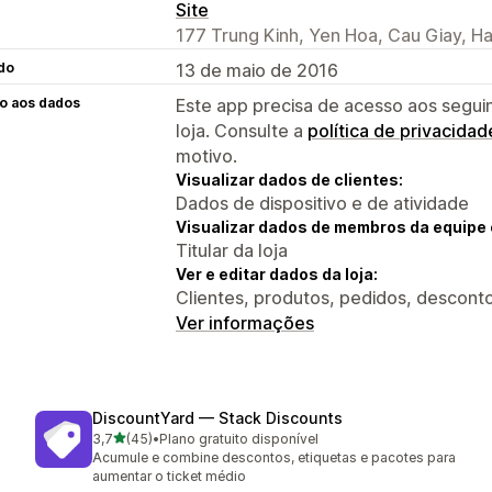
Site
177 Trung Kinh, Yen Hoa, Cau Giay, H
do
13 de maio de 2016
o aos dados
Este app precisa de acesso aos segui
loja. Consulte a
política de privacidad
motivo.
Visualizar dados de clientes:
Dados de dispositivo e de atividade
Visualizar dados de membros da equipe 
Titular da loja
Ver e editar dados da loja:
Clientes, produtos, pedidos, descontos
Ver informações
DiscountYard — Stack Discounts
de 5 estrelas
3,7
(45)
•
Plano gratuito disponível
45 avaliações ao todo
Acumule e combine descontos, etiquetas e pacotes para
aumentar o ticket médio