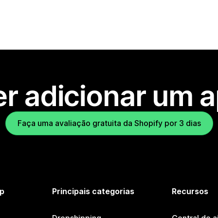
r adicionar um 
Faça uma avaliação gratuita da Shopify por 3 dias
p
Principais categorias
Recursos