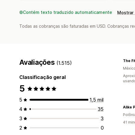
Contém texto traduzido automaticamente
Mostrar 
Todas as cobranças são faturadas em USD. Cobranças reco
Avaliações
The Fi
(1.515)
Méxic
Aprox
Classificação geral
usand
5
5
1,5 mil
Alike 
4
35
Polôni
3
3
41 min
2
0