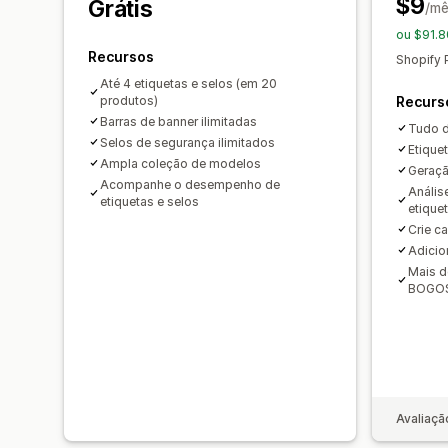
$9
Grátis
/mê
ou $91.8
Recursos
Shopify 
Até 4 etiquetas e selos (em 20
produtos)
Recurs
Barras de banner ilimitadas
Tudo d
Selos de segurança ilimitados
Etique
Ampla coleção de modelos
Geraçã
Acompanhe o desempenho de
Anális
etiquetas e selos
etique
Crie c
Adicio
Mais d
BOGOS,
Avaliaçã