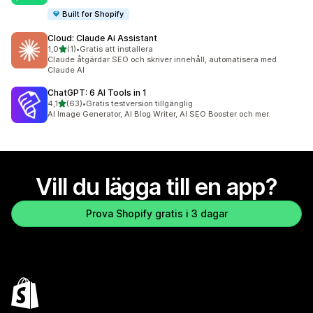
Built for Shopify
Cloud: Claude Ai Assistant
av 5 stjärnor
1,0
(1)
•
Gratis att installera
1 recensioner totalt
Claude åtgärdar SEO och skriver innehåll, automatisera med
Claude AI
ChatGPT: 6 AI Tools in 1
av 5 stjärnor
4,1
(63)
•
Gratis testversion tillgänglig
63 recensioner totalt
AI Image Generator, AI Blog Writer, AI SEO Booster och mer.
Vill du lägga till en app?
Prova Shopify gratis i 3 dagar