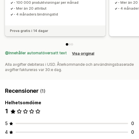
- 100 000 produktvisningar per månad
- Mer än 20 
- Mer än 20 attribut
- 4 månader
- 4 månaders bindningstid
Prova gratis i 14 dagar
Innehåller automatöversatt text
Visa original
Alla avgifter debiteras i USD. Återkommande och användningsbaserade
avgifter faktureras var 30:e dag.
Recensioner
(1)
Helhetsomdöme
1
5
0
4
0