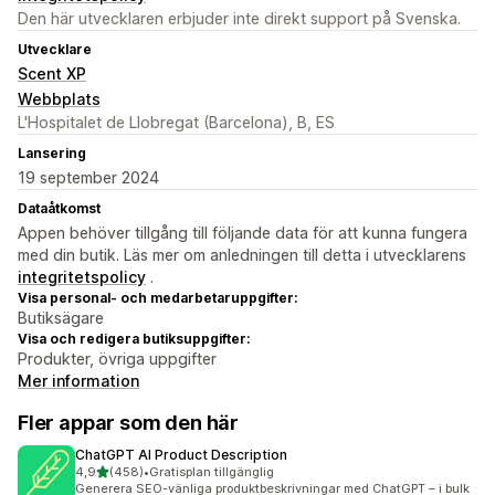
Den här utvecklaren erbjuder inte direkt support på Svenska.
Utvecklare
Scent XP
Webbplats
L'Hospitalet de Llobregat (Barcelona), B, ES
Lansering
19 september 2024
Dataåtkomst
Appen behöver tillgång till följande data för att kunna fungera
med din butik. Läs mer om anledningen till detta i utvecklarens
integritetspolicy
.
Visa personal- och medarbetaruppgifter:
Butiksägare
Visa och redigera butiksuppgifter:
Produkter, övriga uppgifter
Mer information
Fler appar som den här
ChatGPT AI Product Description
av 5 stjärnor
4,9
(458)
•
Gratisplan tillgänglig
458 recensioner totalt
Generera SEO-vänliga produktbeskrivningar med ChatGPT – i bulk