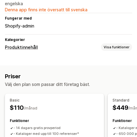
engelska
Denna app finns inte översatt till svenska
Fungerar med
Shopify-admin
Kategorier
Produktinnehåll
Visa funktioner
Innehållstyper
Beskrivningar
Titlar
Bilder
Priser
Välj den plan som passar ditt företag bäst.
Basic
Standard
$110
$449
/månad
/må
Funktioner
Funktioner
- 14 dagars gratis provperiod
- Kataloger
- Kataloger med upp till 100 referenser*
- 650 000 p