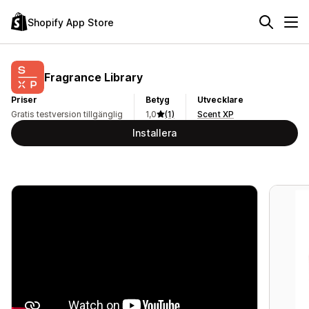
Shopify App Store
Fragrance Library
Priser
Betyg
Utvecklare
Gratis testversion tillgänglig
1,0
(1)
Scent XP
Installera