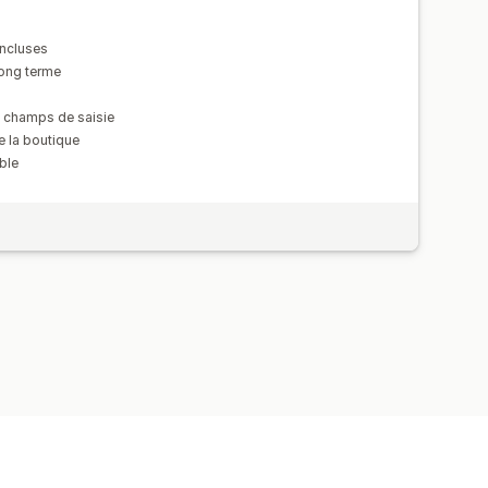
incluses
long terme
 champs de saisie
e la boutique
ible