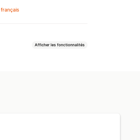
 français
Afficher les fonctionnalités
ants
Numéros
Boutons radio