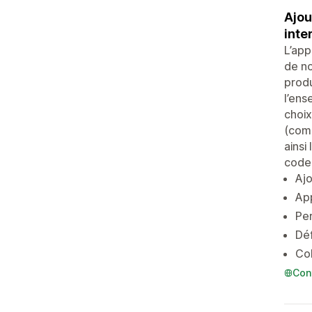
Ajou
inte
L’app
de no
produ
l’ens
choix
(com
ainsi
code
Ajo
App
Per
Déf
Col
Con