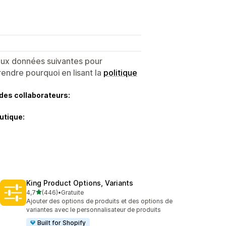
 aux données suivantes pour
endre pourquoi en lisant la
politique
des collaborateurs:
utique:
King Product Options, Variants
étoile(s) sur 5
4,7
(446)
•
Gratuite
446 avis au total
Ajouter des options de produits et des options de
variantes avec le personnalisateur de produits
Built for Shopify