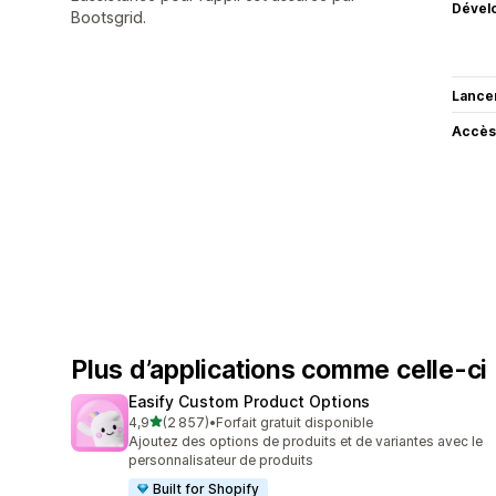
Dével
Bootsgrid.
Lance
Accès
Plus d’applications comme celle-ci
Easify Custom Product Options
étoile(s) sur 5
4,9
(2 857)
•
Forfait gratuit disponible
2857 avis au total
Ajoutez des options de produits et de variantes avec le
personnalisateur de produits
Built for Shopify