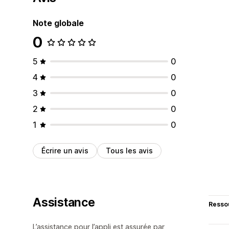
Note globale
0
5
0
4
0
3
0
2
0
1
0
Écrire un avis
Tous les avis
Assistance
Resso
L’assistance pour l’appli est assurée par