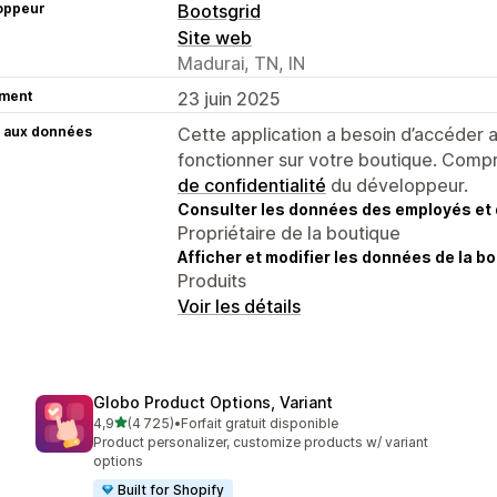
oppeur
Bootsgrid
Site web
Madurai, TN, IN
ment
23 juin 2025
 aux données
Cette application a besoin d’accéder
fonctionner sur votre boutique. Compr
de confidentialité
du développeur.
Consulter les données des employés et 
Propriétaire de la boutique
Afficher et modifier les données de la bo
Produits
Voir les détails
Globo Product Options, Variant
étoile(s) sur 5
4,9
(4 725)
•
Forfait gratuit disponible
4725 avis au total
Product personalizer, customize products w/ variant
options
Built for Shopify