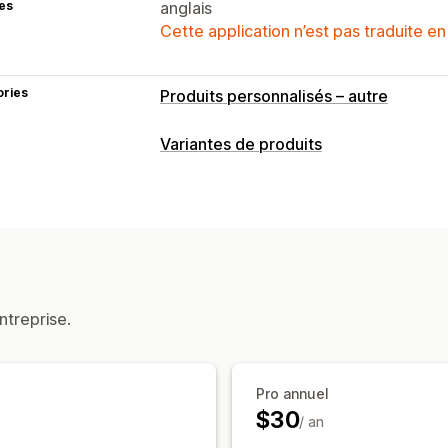
es
anglais
Cette application n’est pas traduite en
ories
Produits personnalisés – autre
Variantes de produits
Personnalisation
Cases à cocher
Dates
Menus déroul
Texte personnalisé
ntreprise.
Pro annuel
$30
/ an