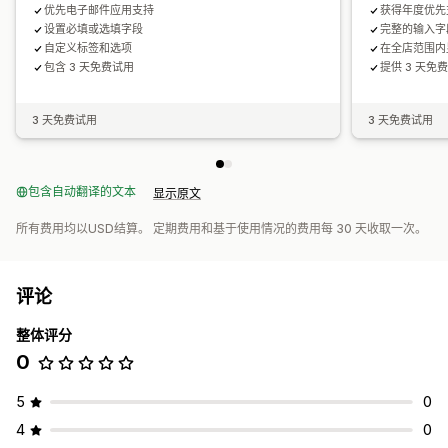
优先电子邮件应用支持
获得年度优先
设置必填或选填字段
完整的输入字
自定义标签和选项
在全店范围内
包含 3 天免费试用
提供 3 天免
3 天免费试用
3 天免费试用
包含自动翻译的文本
显示原文
所有费用均以USD结算。 定期费用和基于使用情况的费用每 30 天收取一次。
评论
整体评分
0
5
0
4
0