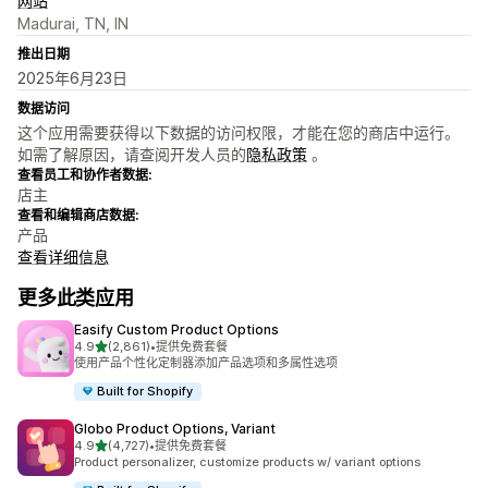
网站
Madurai, TN, IN
推出日期
2025年6月23日
数据访问
这个应用需要获得以下数据的访问权限，才能在您的商店中运行。
如需了解原因，请查阅开发人员的
隐私政策
。
查看员工和协作者数据:
店主
查看和编辑商店数据:
产品
查看详细信息
更多此类应用
Easify Custom Product Options
星（满分 5 星）
4.9
(2,861)
•
提供免费套餐
总共 2861 条评论
使用产品个性化定制器添加产品选项和多属性选项
Built for Shopify
Globo Product Options, Variant
星（满分 5 星）
4.9
(4,727)
•
提供免费套餐
总共 4727 条评论
Product personalizer, customize products w/ variant options