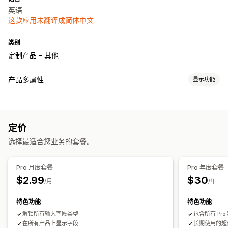
英语
这款应用未翻译成简体中文
类别
定制产品 - 其他
产品多属性
显示功能
自定义
复选框
日期
下拉菜单
数字
单选按钮
自定义文本
定价
选择最适合您业务的套餐。
Pro 月度套餐
Pro 年度套餐
$2.99
$30
/月
/年
特色功能
特色功能
解锁所有输入字段类型
包含所有 Pr
在所有产品上显示字段
长期使用的超