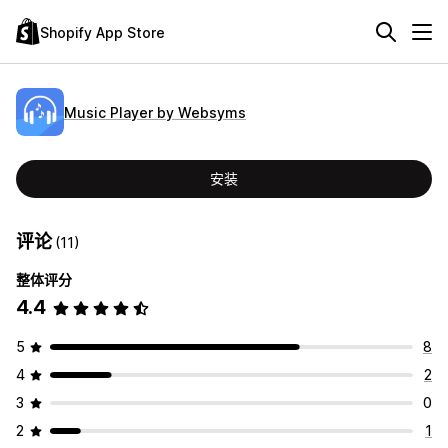
Shopify App Store
Music Player by Websyms
安装
评论
(11)
整体评分
4.4
5
8
4
2
3
0
2
1