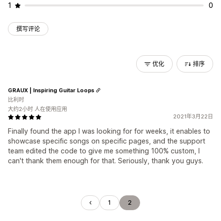
1
0
撰写评论
优化
排序
GRAUX | Inspiring Guitar Loops
比利时
大约2小时 人在使用应用
2021年3月22日
Finally found the app I was looking for for weeks, it enables to
showcase specific songs on specific pages, and the support
team edited the code to give me something 100% custom, I
can't thank them enough for that. Seriously, thank you guys.
1
2