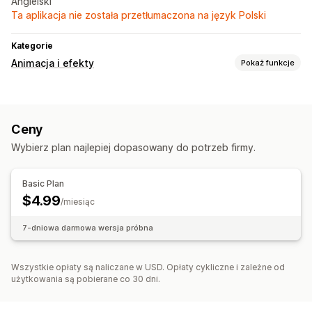
Angielski
Ta aplikacja nie została przetłumaczona na język Polski
Kategorie
Animacja i efekty
Pokaż funkcje
Dostosowanie
Muzyka
Odtwarzacz niestandardowy
Przesyłanie pliku
Ceny
Wydarzenia sezonowe
Wybierz plan najlepiej dopasowany do potrzeb firmy.
Wiosna
Lato
Walentynki
Promocje
Wydarzenia niestandardowe
Basic Plan
$4.99
/miesiąc
7-dniowa darmowa wersja próbna
Wszystkie opłaty są naliczane w USD. Opłaty cykliczne i zależne od
użytkowania są pobierane co 30 dni.