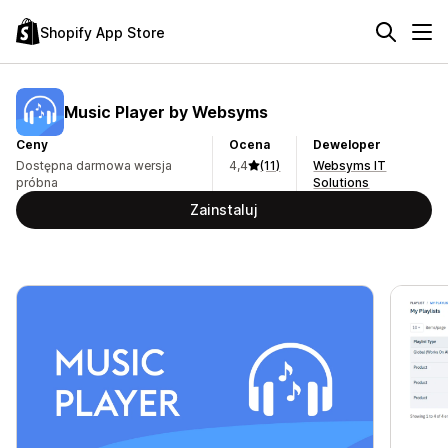
Shopify App Store
Music Player by Websyms
Ceny
Ocena
Deweloper
Dostępna darmowa wersja
4,4
(11)
Websyms IT
próbna
Solutions
Zainstaluj