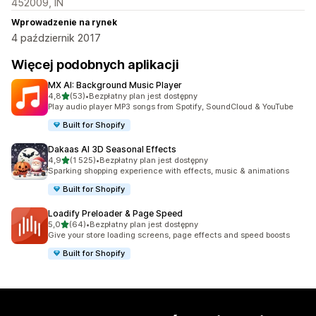
452009, IN
Wprowadzenie na rynek
4 październik 2017
Więcej podobnych aplikacji
MX AI: Background Music Player
na 5 gwiazdek
4,8
(53)
•
Bezpłatny plan jest dostępny
Łączna liczba recenzji: 53
Play audio player MP3 songs from Spotify, SoundCloud & YouTube
Built for Shopify
Dakaas AI 3D Seasonal Effects
na 5 gwiazdek
4,9
(1 525)
•
Bezpłatny plan jest dostępny
Łączna liczba recenzji: 1525
Sparking shopping experience with effects, music & animations
Built for Shopify
Loadify Preloader & Page Speed
na 5 gwiazdek
5,0
(64)
•
Bezpłatny plan jest dostępny
Łączna liczba recenzji: 64
Give your store loading screens, page effects and speed boosts
Built for Shopify