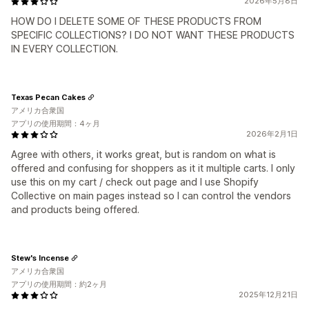
2026年5月8日
HOW DO I DELETE SOME OF THESE PRODUCTS FROM
SPECIFIC COLLECTIONS? I DO NOT WANT THESE PRODUCTS
IN EVERY COLLECTION.
Texas Pecan Cakes
アメリカ合衆国
アプリの使用期間：4ヶ月
2026年2月1日
Agree with others, it works great, but is random on what is
offered and confusing for shoppers as it it multiple carts. I only
use this on my cart / check out page and I use Shopify
Collective on main pages instead so I can control the vendors
and products being offered.
Stew's Incense
アメリカ合衆国
アプリの使用期間：約2ヶ月
2025年12月21日