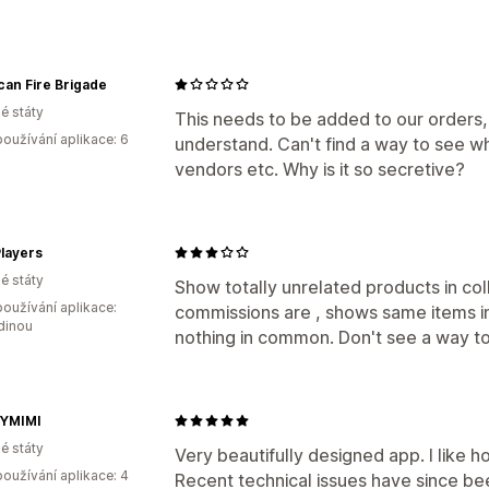
an Fire Brigade
é státy
This needs to be added to our orders, I
oužívání aplikace: 6
understand. Can't find a way to see wh
vendors etc. Why is it so secretive?
layers
é státy
Show totally unrelated products in co
oužívání aplikace:
commissions are , shows same items in
dinou
nothing in common. Don't see a way t
YMIMI
é státy
Very beautifully designed app. I like h
oužívání aplikace: 4
Recent technical issues have since bee