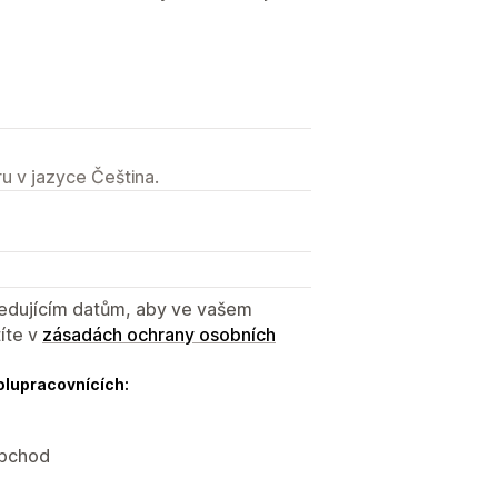
u v jazyce Čeština.
sledujícím datům, aby ve vašem
íte v
zásadách ochrany osobních
olupracovnících:
obchod