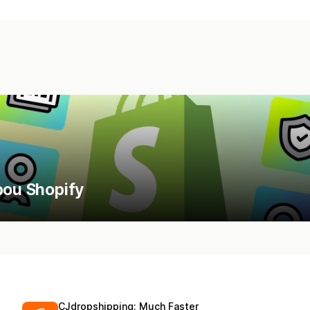
bou Shopify
CJdropshipping: Much Faster