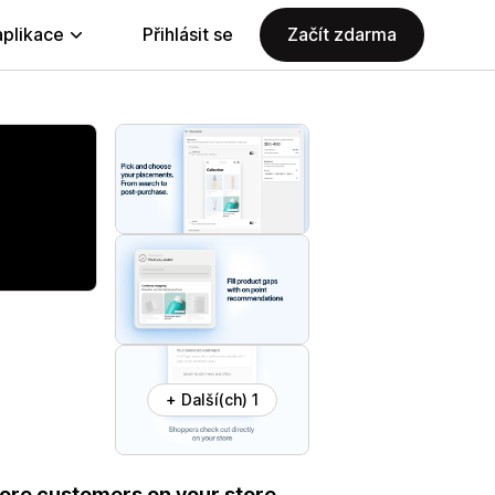
aplikace
Přihlásit se
Začít zdarma
+ Další(ch) 1
more customers on your store.