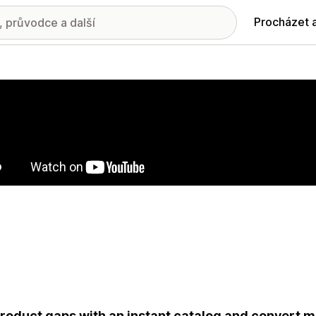
Procházet 
ie propagovaných obrázků
 product gaps with an instant catalog and convert 