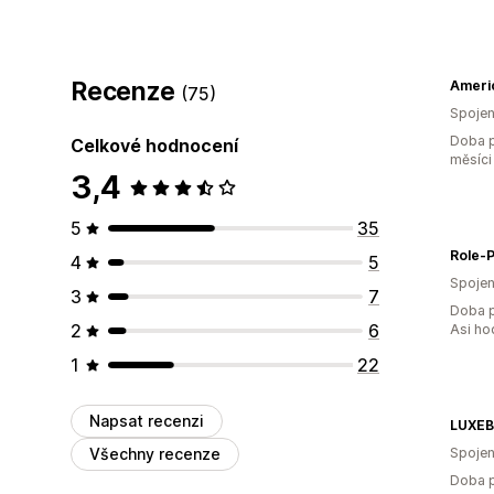
Recenze
Americ
(75)
Spojen
Doba p
Celkové hodnocení
měsíci
3,4
5
35
Role-P
4
5
Spojen
3
7
Doba p
2
6
Asi ho
1
22
Napsat recenzi
LUXEB
Všechny recenze
Spojen
Doba p