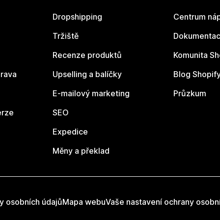
Dropshipping
Centrum náp
Tržiště
Dokumentace
Recenze produktů
Komunita Sh
rava
Upselling a balíčky
Blog Shopif
E-mailový marketing
Průzkum
erze
SEO
Expedice
Měny a překlad
y osobních údajů
Mapa webu
Vaše nastavení ochrany osobn