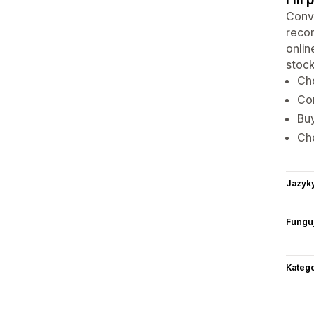
Conve
reco
onlin
stock
Cho
Con
Buy
Cho
Jazyk
Funguj
Katego