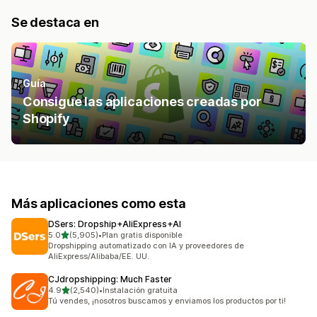
Se destaca en
Guía
Consigue las aplicaciones creadas por
Shopify
Más aplicaciones como esta
DSers: Dropship+AliExpress+AI
de 5 estrellas
5.0
(5,905)
•
Plan gratis disponible
5905 reseñas en total
Dropshipping automatizado con IA y proveedores de
AliExpress/Alibaba/EE. UU.
CJdropshipping: Much Faster
de 5 estrellas
4.9
(2,540)
•
Instalación gratuita
2540 reseñas en total
Tú vendes, ¡nosotros buscamos y enviamos los productos por ti!