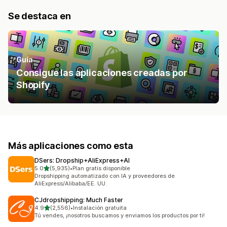
Se destaca en
Guía
Consigue las aplicaciones creadas por
Shopify
Más aplicaciones como esta
DSers: Dropship+AliExpress+AI
de 5 estrellas
5.0
(5,935)
•
Plan gratis disponible
5935 reseñas en total
Dropshipping automatizado con IA y proveedores de
AliExpress/Alibaba/EE. UU.
CJdropshipping: Much Faster
de 5 estrellas
4.9
(2,556)
•
Instalación gratuita
2556 reseñas en total
Tú vendes, ¡nosotros buscamos y enviamos los productos por ti!