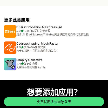
更多此类应用
DSers: Dropship+AliExpress+AI
星（满分 5 星）
5.0
(5,914)
•
提供免费套餐
总共 5914 条评论
结合 AI 和 AliExpress/Alibaba/美国供应商的自动代发货功能
CJdropshipping: Much Faster
星（满分 5 星）
4.9
(2,546)
•
免费安装
总共 2546 条评论
您专心销售 - 我们为您采购和发货！
Shopify Collective
星（满分 5 星）
4.4
(359)
•
免费
总共 359 条评论
无需库存即可销售新产品
想要添加应用？
免费试用 Shopify 3 天