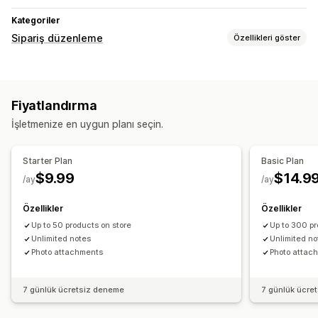
Kategoriler
Sipariş düzenleme
Özellikleri göster
Sipariş güncellemeleri
Özel nitelikler
Özel kurallar
Fiyatlandırma
İşletmenize en uygun planı seçin.
Starter Plan
Basic Plan
$9.99
$14.9
/ay
/ay
Özellikler
Özellikler
Up to 50 products on store
Up to 300 pr
Unlimited notes
Unlimited no
Photo attachments
Photo attac
7 günlük ücretsiz deneme
7 günlük ücre