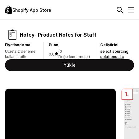
Shopify App Store
Notey‑ Product Notes for Staff
Fiyatlandırma
Puan
Geliştirici
Ücretsiz deneme
(0
select sourcing
0,0
kullanılabilir
Değerlendirmeler)
solutionst llc
Yükle