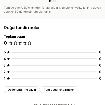
Tüm ücretler USD cinsinden faturalandırılır. Yinelenen ve kullanıma dayalı
ücretler 30 günde bir faturalandırılır.
Değerlendirmeler
Toplam puan
0
5
0
4
0
3
0
2
0
1
0
Değerlendirme yazın
Tüm değerlendirmeler