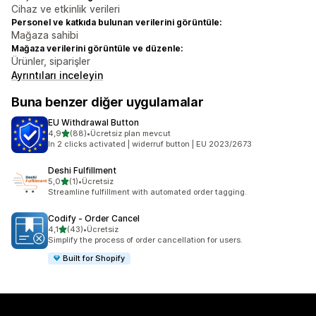
Cihaz ve etkinlik verileri
Personel ve katkıda bulunan verilerini görüntüle:
Mağaza sahibi
Mağaza verilerini görüntüle ve düzenle:
Ürünler, siparişler
Ayrıntıları inceleyin
Buna benzer diğer uygulamalar
EU Withdrawal Button
5 yıldız üzerinden
4,9
(88)
•
Ücretsiz plan mevcut
toplam 88 değerlendirme
In 2 clicks activated | widerruf button | EU 2023/2673
Deshi Fulfillment
5 yıldız üzerinden
5,0
(1)
•
Ücretsiz
toplam 1 değerlendirme
Streamline fulfillment with automated order tagging.
Codify ‑ Order Cancel
5 yıldız üzerinden
4,1
(43)
•
Ücretsiz
toplam 43 değerlendirme
Simplify the process of order cancellation for users.
Built for Shopify