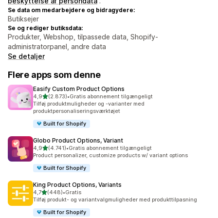
beskyttelse af persondata
.
Se data om medarbejdere og bidragydere:
Butiksejer
Se og rediger butiksdata:
Produkter, Webshop, tilpassede data, Shopify-
administratorpanel, andre data
Se detaljer
Flere apps som denne
Easify Custom Product Options
ud af 5 stjerner
4,9
(2.873)
•
Gratis abonnement tilgængeligt
2873 anmeldelser i alt
Tilføj produktmuligheder og -varianter med
produktpersonaliseringsværktøjet
Built for Shopify
Globo Product Options, Variant
ud af 5 stjerner
4,9
(4.741)
•
Gratis abonnement tilgængeligt
4741 anmeldelser i alt
Product personalizer, customize products w/ variant options
Built for Shopify
King Product Options, Variants
ud af 5 stjerner
4,7
(448)
•
Gratis
448 anmeldelser i alt
Tilføj produkt- og variantvalgmuligheder med produkttilpasning
Built for Shopify