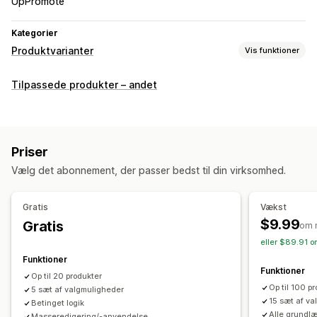
UpPromote
Kategorier
Produktvarianter
Vis funktioner
Tilpasning
Tilpassede produkter – andet
Afkrydsningsfelter
Prøver
Betinget logik
Datoer
Mål
Rullemenuer
Filupload
Vælg flere
Tal
Radioknapper
Tilpasset tekst
Gaveindpakning
Tilpasset CSS
Priser
Tilpasset HTML
Visning af varianter
Vælg det abonnement, der passer bedst til din virksomhed.
Priser
Betingede priser
Dynamiske priser
Tilføjelser
Gratis
Vækst
Opsætningsgebyrer
Premium-tillæg
$9.99
Gratis
om 
eller $89.91 o
Lager
Funktioner
SKU-administration
Automatiske opdateringer
Funktioner
Op til 20 produkter
Op til 100 p
5 sæt af valgmuligheder
15 sæt af v
Betinget logik
Alle grundl
Masseredigering/-anvendelse