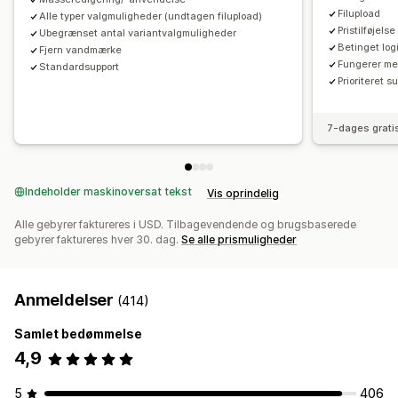
Filupload
Alle typer valgmuligheder (undtagen filupload)
Pristilføjelse
Ubegrænset antal variantvalgmuligheder
Betinget log
Fjern vandmærke
Fungerer me
Standardsupport
Prioriteret s
7-dages grati
Indeholder maskinoversat tekst
Vis oprindelig
Alle gebyrer faktureres i USD. Tilbagevendende og brugsbaserede
gebyrer faktureres hver 30. dag.
Se alle prismuligheder
Anmeldelser
(414)
Samlet bedømmelse
4,9
5
406