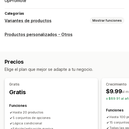
UpPromote
Categorías
Variantes de productos
Mostrar funciones
Personalización
Productos personalizados - Otros
Casillas de verificación
Muestras
Lógica condicional
Fechas
Dimensiones
Menús desplegables
Subida de archivos
Selección múltiple
Números
Precios
Botones de opciones
Texto personalizado
Elige el plan que mejor se adapte a tu negocio.
Envoltura de regalo
CSS personalizado
HTML personalizado
Visualización de variantes
Gratis
Crecimiento
Precios
$9.99
Gratis
al 
Fijación de precios condicional
Precios dinámicos
o $89.91 al añ
Complementos
Cargos de configuración
Funciones
Funciones
Costos adicionales de prima
Hasta 20 productos
Hasta 100 p
5 conjuntos de opciones
Inventario
15 conjunto
Lógica condicional
Todas las o
Edición/aplicación masiva