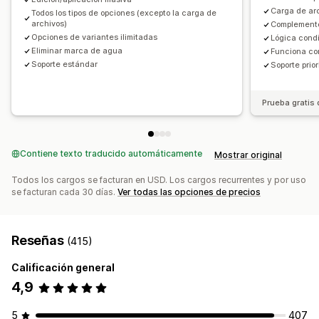
Gestión de SKU
Actualizaciones automáticas
Carga de ar
Todos los tipos de opciones (excepto la carga de
archivos)
Complemento
Opciones de variantes ilimitadas
Lógica condi
Eliminar marca de agua
Funciona co
Soporte estándar
Soporte prior
Prueba gratis 
Contiene texto traducido automáticamente
Mostrar original
Todos los cargos se facturan en USD. Los cargos recurrentes y por uso
se facturan cada 30 días.
Ver todas las opciones de precios
Reseñas
(415)
Calificación general
4,9
5
407