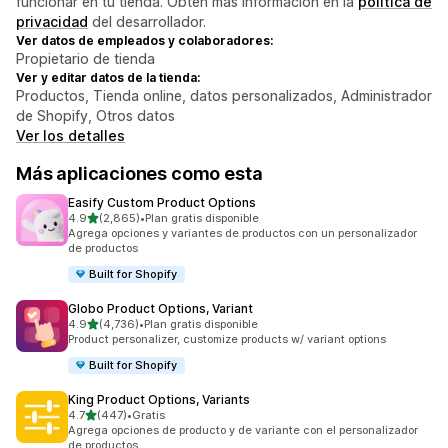
funcionar en tu tienda. Obtén más información en la
política de
privacidad
del desarrollador.
Ver datos de empleados y colaboradores:
Propietario de tienda
Ver y editar datos de la tienda:
Productos, Tienda online, datos personalizados, Administrador
de Shopify, Otros datos
Ver los detalles
Más aplicaciones como esta
Easify Custom Product Options
de 5 estrellas
4.9
(2,865)
•
Plan gratis disponible
2865 reseñas en total
Agrega opciones y variantes de productos con un personalizador
de productos
Built for Shopify
Globo Product Options, Variant
de 5 estrellas
4.9
(4,736)
•
Plan gratis disponible
4736 reseñas en total
Product personalizer, customize products w/ variant options
Built for Shopify
King Product Options, Variants
de 5 estrellas
4.7
(447)
•
Gratis
447 reseñas en total
Agrega opciones de producto y de variante con el personalizador
de productos