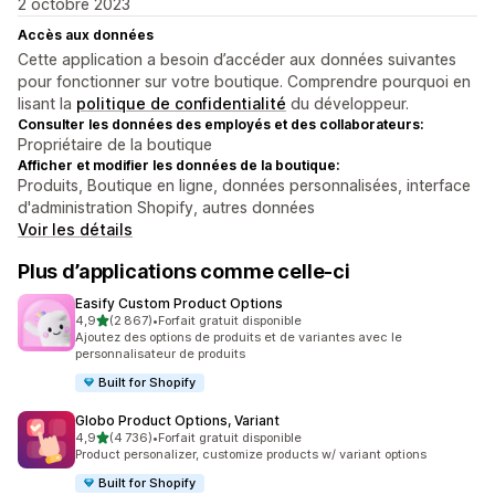
2 octobre 2023
Accès aux données
Cette application a besoin d’accéder aux données suivantes
pour fonctionner sur votre boutique. Comprendre pourquoi en
lisant la
politique de confidentialité
du développeur.
Consulter les données des employés et des collaborateurs:
Propriétaire de la boutique
Afficher et modifier les données de la boutique:
Produits, Boutique en ligne, données personnalisées, interface
d'administration Shopify, autres données
Voir les détails
Plus d’applications comme celle-ci
Easify Custom Product Options
étoile(s) sur 5
4,9
(2 867)
•
Forfait gratuit disponible
2867 avis au total
Ajoutez des options de produits et de variantes avec le
personnalisateur de produits
Built for Shopify
Globo Product Options, Variant
étoile(s) sur 5
4,9
(4 736)
•
Forfait gratuit disponible
4736 avis au total
Product personalizer, customize products w/ variant options
Built for Shopify