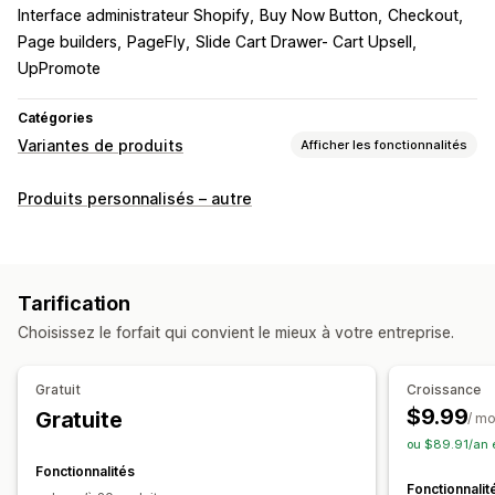
Interface administrateur Shopify
Buy Now Button
Checkout
Page builders
PageFly
Slide Cart Drawer- Cart Upsell
UpPromote
Catégories
Variantes de produits
Afficher les fonctionnalités
Personnalisation
Produits personnalisés – autre
Cases à cocher
Échantillons
Logique conditionnelle
Dates
Dimensions
Menus déroulants
Importations de fichiers
Sélection multiple
Numéros
Tarification
Boutons radio
Texte personnalisé
Emballage cadeau
Choisissez le forfait qui convient le mieux à votre entreprise.
CSS personnalisées
HTML personnalisé
Affichage des variantes
Gratuit
Croissance
Tarification
$9.99
Gratuite
/ mo
Tarification conditionnelle
Tarification dynamique
ou $89.91/an 
Compléments
Frais de configuration
Fonctionnalités
Fonctionnalit