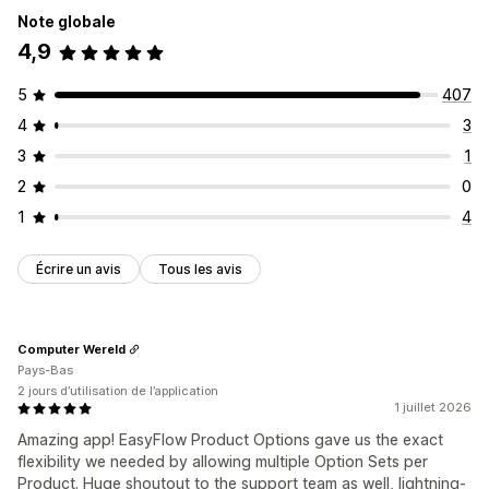
Note globale
4,9
5
407
4
3
3
1
2
0
1
4
Écrire un avis
Tous les avis
Computer Wereld
Pays-Bas
2 jours d’utilisation de l’application
1 juillet 2026
Amazing app! EasyFlow Product Options gave us the exact
flexibility we needed by allowing multiple Option Sets per
Product. Huge shoutout to the support team as well, lightning-