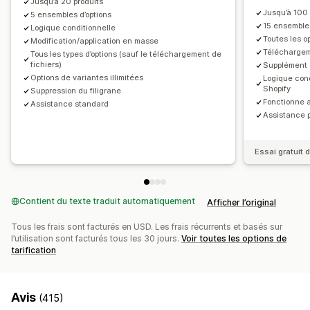
Suppléments premium
Jusqu’à 20 produits
Jusqu’à 100 
5 ensembles d’options
Stock
15 ensembles
Logique conditionnelle
Toutes les o
Modification/application en masse
Gestion des SKU
Mises à jour automatiques
Téléchargem
Tous les types d’options (sauf le téléchargement de
fichiers)
Supplément 
Options de variantes illimitées
Logique cond
Shopify
Suppression du filigrane
Fonctionne 
Assistance standard
Assistance p
Essai gratuit d
Contient du texte traduit automatiquement
Afficher l’original
Tous les frais sont facturés en USD. Les frais récurrents et basés sur
l’utilisation sont facturés tous les 30 jours.
Voir toutes les options de
tarification
Avis
(415)