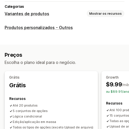
Categorias
Variantes de produtos
Mostrar os recursos
Personalização
Produtos personalizados - Outros
Caixas de seleção
Amostras
Lógica condicional
Datas
Dimensões
Menus suspensos
Upload de arquivo
Várias seleções
Números
Botões de rádio
Preços
Texto personalizado
Embalagem de presente
Escolha o plano ideal para o negócio.
CSS personalizado
HTML personalizado
Exibição de variantes
Grátis
Growth
Preços
$9.99
Grátis
/mê
Preços condicionais
Preços dinâmicos
Complementos
ou $89.91/ano
Cobranças de configuração
Acréscimos prêmio
Recursos
Recursos
Até 20 produtos
Estoque
Até 100 pro
5 conjuntos de opções
Gerenciamento de SKU
Atualizações automáticas
15 conjunto
Lógica condicional
Todas as op
Edição/aplicação em massa
Upload de a
Todos os tipos de opções (exceto Upload de arquivo)