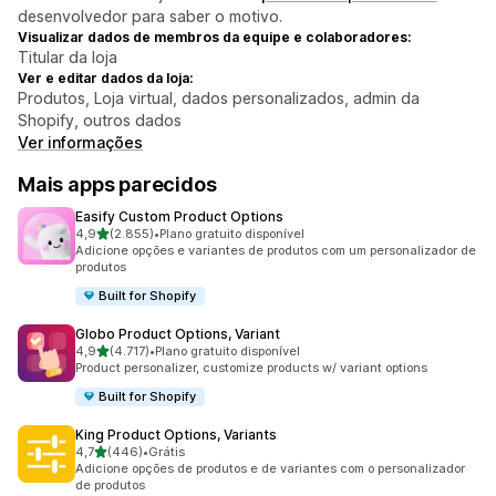
desenvolvedor para saber o motivo.
Visualizar dados de membros da equipe e colaboradores:
Titular da loja
Ver e editar dados da loja:
Produtos, Loja virtual, dados personalizados, admin da
Shopify, outros dados
Ver informações
Mais apps parecidos
Easify Custom Product Options
de 5 estrelas
4,9
(2.855)
•
Plano gratuito disponível
2855 avaliações ao todo
Adicione opções e variantes de produtos com um personalizador de
produtos
Built for Shopify
Globo Product Options, Variant
de 5 estrelas
4,9
(4.717)
•
Plano gratuito disponível
4717 avaliações ao todo
Product personalizer, customize products w/ variant options
Built for Shopify
King Product Options, Variants
de 5 estrelas
4,7
(446)
•
Grátis
446 avaliações ao todo
Adicione opções de produtos e de variantes com o personalizador
de produtos