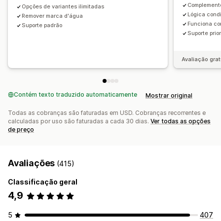
Complemento
Opções de variantes ilimitadas
Lógica condi
Remover marca d'água
Funciona co
Suporte padrão
Suporte prior
Avaliação grat
Contém texto traduzido automaticamente
Mostrar original
Todas as cobranças são faturadas em USD. Cobranças recorrentes e
calculadas por uso são faturadas a cada 30 dias.
Ver todas as opções
de preço
Avaliações
(415)
Classificação geral
4,9
5
407