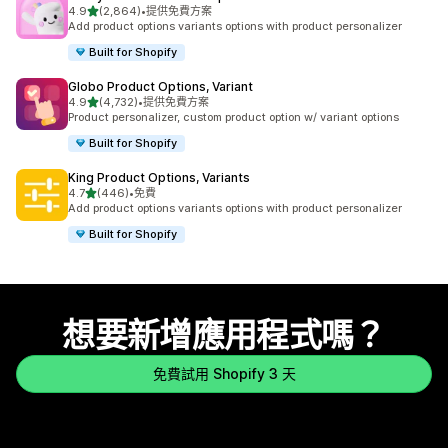
滿分 5 顆星
4.9
(2,864)
•
提供免費方案
共有 2864 則評價
Add product options variants options with product personalizer
Built for Shopify
Globo Product Options, Variant
滿分 5 顆星
4.9
(4,732)
•
提供免費方案
共有 4732 則評價
Product personalizer, custom product option w/ variant options
Built for Shopify
King Product Options, Variants
滿分 5 顆星
4.7
(446)
•
免費
共有 446 則評價
Add product options variants options with product personalizer
Built for Shopify
想要新增應用程式嗎？
免費試用 Shopify 3 天