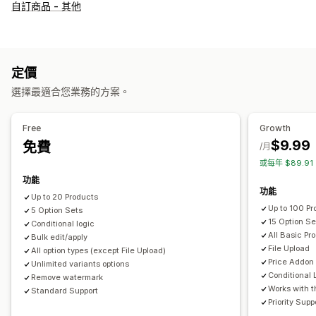
自訂
自訂商品 - 其他
核取方塊
色樣
條件邏輯
日期
尺寸
下拉式選單
檔案上傳
多重選擇
數字
選項按鈕
自訂文字
禮品包裝
自訂 CSS
自訂 HTML
顯示子樣
定價
定價
選擇最適合您業務的方案。
條件定價
動態定價
附加元件
設定收費
保費加價
Free
Growth
庫存
$9.99
免費
/月
存貨單位 (SKU) 管理
自動更新
或每年 $89.9
功能
功能
Up to 20 Products
Up to 100 Pr
5 Option Sets
15 Option Se
Conditional logic
All Basic Pr
Bulk edit/apply
File Upload
All option types (except File Upload)
Price Addon
Unlimited variants options
Conditional 
Remove watermark
Works with 
Standard Support
Priority Supp