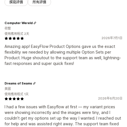
撰寫評價
所有評價
Computer Wereld
荷蘭
使用應用程式 2天
2026年7月1日
Amazing app! EasyFlow Product Options gave us the exact
flexibility we needed by allowing multiple Option Sets per
Product. Huge shoutout to the support team as well, lightning-
fast responses and super quick fixes!
Dreams of Seams
美國
使用應用程式 1天
2026年6月20日
I had a few issues with Easyflow at first — my variant prices
were showing incorrectly and the images were tiny, and I
couldn’t get my options set up the way I wanted. I reached out
for help and was assisted right away. The support team fixed