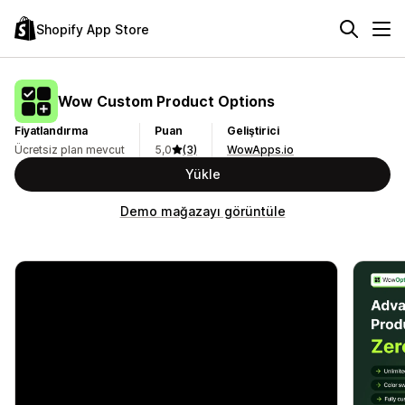
Shopify App Store
Wow Custom Product Options
Fiyatlandırma
Puan
Geliştirici
Ücretsiz plan mevcut
5,0
(3)
WowApps.io
Yükle
Demo mağazayı görüntüle