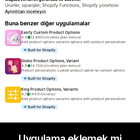
Ürünler, siparişler, Shopify Functions, Shopify yöneticisi
Ayrıntıları inceleyin
Buna benzer diğer uygulamalar
Easify Custom Product Options
5 yıldız üzerinden
4,9
(2.865)
•
Ücretsiz plan mevcut
toplam 2865 değerlendirme
Add product options variants options with product personalizer
Built for Shopify
Globo Product Options, Variant
5 yıldız üzerinden
4,9
(4.734)
•
Ücretsiz plan mevcut
toplam 4734 değerlendirme
Product personalizer, custom product option w/ variant options
Built for Shopify
King Product Options, Variants
5 yıldız üzerinden
4,7
(447)
•
Ücretsiz
toplam 447 değerlendirme
Add product options variants options with product personalizer
Built for Shopify
Uygulama eklemek mi