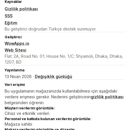
Kaynaklar
Gizlilik politikası
SSS
Eğitim
Bu geliştirici doğrudan Türkçe destek sunmuyor.
Geliştirici
WowApps.io
Web Sitesi
Flat: 2A, Road No. 01; House No. 1/C; Shyamoli, Dhaka, Dhaka,
1207, BD
Yayınlanma
13 Nisan 2026 ·
Değişiklik günlüğü
Veri erişimi
Bu uygulamanın mağazanızda kullanılabilmesi için aşağıdaki
verilere erişmesi gerekir. Nedenini geliştiricinin
gizlilik politikası
belgesinden öğrenin.
Müşteri verilerini görüntüle:
Cihaz ve etkinlik verileri
Personel ve katkıda bulunan verilerini görüntüle:
Mağaza sahibi
Mağaza verilerini görüntüle ve düzenle: