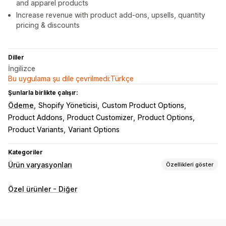
and apparel products
Increase revenue with product add-ons, upsells, quantity
pricing & discounts
Diller
İngilizce
Bu uygulama şu dile çevrilmedi:Türkçe
Şunlarla birlikte çalışır:
Ödeme
Shopify Yöneticisi
Custom Product Options
Product Addons
Product Customizer
Product Options
Product Variants
Variant Options
Kategoriler
Ürün varyasyonları
Özellikleri göster
Özelleştirme
Özel ürünler - Diğer
Onay kutuları
Numune parçalar
Koşullu mantık
Yazı tipleri
Tarihler
Açılır menüler
Dosya yükleme
Çoklu seçim