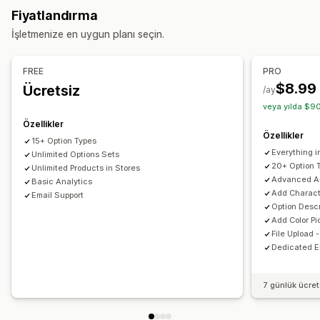
Sayılar
Radyo düğmeleri
Özel metin
Hediye paketi
Fiyatlandırma
Beden çizelgeleri
İçe ve dışa aktarma
Varyasyonlar ekranı
İşletmenize en uygun planı seçin.
Fiyatlandırma
Koşullu fiyatlandırma
Özel fiyatlandırma
Eklentiler
FREE
PRO
Varyasyon ek ücretleri
$8.99
Ücretsiz
/ay
veya yılda $90
Özellikler
Özellikler
15+ Option Types
Everything i
Unlimited Options Sets
20+ Option 
Unlimited Products in Stores
Advanced An
Basic Analytics
Add Characte
Email Support
Option Descr
Add Color P
File Upload 
Dedicated E
7 günlük ücre