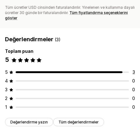
Tüm ücretler USD cinsinden faturalandırılır. Yinelenen ve kullanıma dayalı
ücretler 30 günde bir faturalandırılır.
Tüm fiyatlandırma seçeneklerini
göster
Değerlendirmeler
(3)
Toplam puan
5
5
3
4
0
3
0
2
0
1
0
Değerlendirme yazın
Tüm değerlendirmeler